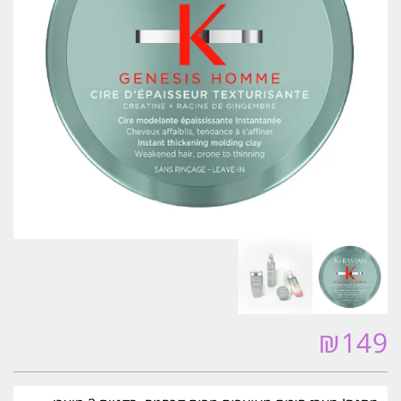
₪
149