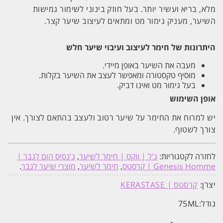
מלא, בריא ועשיר יותר. בעל חוזק בינוני לשימור גמישות
השיער, מעניק גימור מט ומתאים לעיצוב שיער קצר.
היתרונות של חימר לעיצוב ועיבוי שיער חלש
מעבה את השיער באופן מיידי.
מוסיף טקסטורה ומאפשר לעצב את השיער בקלות.
בעל גימור מט ואינו דביק.
אופן השימוש
יש למרוח את החימר על שיער רטוב ולעצב בהתאם לצורך. אין
צורך לשטוף.
לחזרה לקטגוריות:
ג'ל | ווקס | חימר לשיער
,
ג'נסיס הום לגבר |
Genesis Homme | קרסטס
,
חימר לשיער
,
מוצרי שיער לגבר
.
יצרן:
קרסטס | KERASTASE
גודל:
75ML