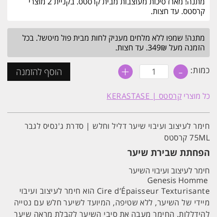
מתנה! מארז סיכות מעוצבות מבית קרסטס. בקניית 2 מוצרי
קרסטס. עד חצות.
מתנה! שמפו ללא מלחים מעניק לחות מבית פול מיטשל. בכל
הזמנה מעל 349₪. עד חצות.
+
-
כמות
כמות:
הוסף להזמנה
של
חימר
לעיצוב
כל מוצרי
קרסטס | KERASTASE
ועיבוי
שיער
דליל
וחלש
חימר לעיצוב ועיבוי שיער דליל וחלש | סדרת ג'נסיס לגבר
|
75ML קרסטס
סדרת
ג'נסיס
הפחתת שבירת שיער
לגבר
75ML
קרסטס
חימר לעיצוב ועיבוי השיער
Genesis Homme
Cire d’Épaisseur Texturisante הוא חימר לעיצוב ועיבוי
מיידי של השיער, ללא שטיפה, המיועד לשיער חלש עם נטייה
להידללות. החימר מעבה את סיבי השיער לקבלת מראה שיער