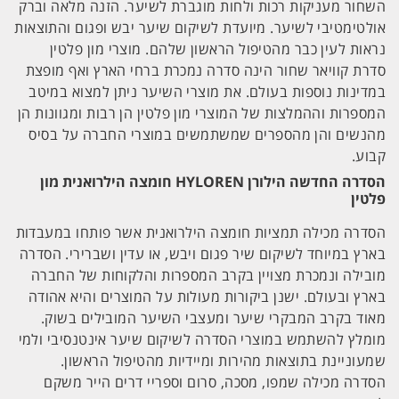
השחור מעניקות רכות ולחות מוגברת לשיער. הזנה מלאה וברק
אולטימטיבי לשיער. מיועדת לשיקום שיער יבש ופגום והתוצאות
נראות לעין כבר מהטיפול הראשון שלהם. מוצרי מון פלטין
סדרת קוויאר שחור הינה סדרה נמכרת ברחי הארץ ואף מופצת
במדינות נוספות בעולם. את מוצרי השיער ניתן למצוא במיטב
המספרות וההמלצות של המוצרי מון פלטין הן רבות ומגוונות הן
מהנשים והן מהספרים שמשתמשים במוצרי החברה על בסיס
קבוע.
הסדרה החדשה הילורן HYLOREN חומצה הילרואנית מון
פלטין
הסדרה מכילה תמציות חומצה הילרואנית אשר פותחו במעבדות
בארץ במיוחד לשיקום שיר פגום ויבש, או עדין ושברירי. הסדרה
מובילה ונמכרת מצויין בקרב המספרות והלקוחות של החברה
בארץ ובעולם. ישנן ביקורות מעולות על המוצרים והיא אהודה
מאוד בקרב המבקרי שיער ומעצבי השיער המובילים בשוק.
מומלץ להשתמש במוצרי הסדרה לשיקום שיער אינטנסיבי ולמי
שמעוניינת בתוצאות מהירות ומיידיות מהטיפול הראשון.
הסדרה מכילה שמפו, מסכה, סרום וספריי דרים הייר משקם