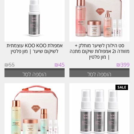
ביותר
סט הילורן לשיער מוחלק +
אמפולת KOO KOO עוצמתית
מזוודה ו2 אמפולות שיקום מתנה
לשיקום שיער | מון פלטין
| מון פלטין
המחיר
המחיר
₪
55
₪
45
₪
399
המקורי
הנוכחי
הוספה לסל
הוספה לסל
היה:
הוא:
₪45.
₪55.