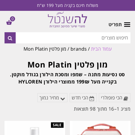
משלוח חינם בקניה מעל 199 ש"ח
0
תפריט
עמוד הבית
/ brands / מון פלטין Mon Platin
מון פלטין Mon Platin
סט נסיעות מתנה – שמפו ומסכת הילורן בגודל מוקטן.
בקנייה מעל 199₪ ממוצרי הילורן HYLOREN
הכי פופולרי
הכי חדש
מחיר נמוך
ממוין
מציג 1–16 מתוך 98 תוצאות
לפי
הפריט
העדכני