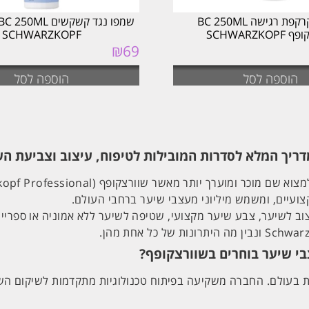
שמפו לקרקפת רגישה BC 250ML
SCHWARZKO
SCHWARZKOPF
₪
69
המחיר
המחיר
המקורי
הנוכחי
היה:
הוא:
הוספה לסל
הוספה לסל
₪69.
₪89.
צועיים, ומשמש מיליוני מעצבי שיער ברחבי העולם.
ב לשיער, צבע שיער מקצועי, שטיפה לשיער ללא אמוניה או ספריי לש
 בעולם. החברה משקיעה בפיתוח טכנולוגיות מתקדמות לשיקום השי