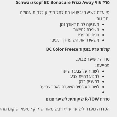
פריז אווי Schwarzkopf BC Bonacure Frizz Away
מיועדת לשיער יבש או מתולתל הזקוק ללחות עמוקה.
יתרונות:
מעניקה לחות לאורך זמן
משפרת גמישות
מפחיתה פריז
משאירה את השיער רך ונעים
קולור פריז בונקור BC Color Freeze
סדרה לשיער צבוע.
מסייעת:
לשמור על צבע השיער
למנוע דהיית צבע
להעניק ברק
לשמור על סיב השערה לאחר צביעה
סדרת R-TOW שיקומית לשיער פגום
הסדרה נועדה לשיער עייף ויבש מאוד שזקוק לטיפול שיקום מהיר