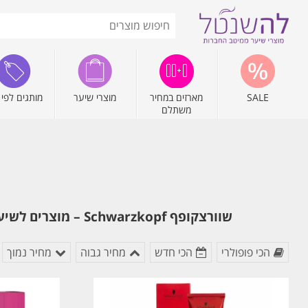
SALE
מארזים במחיר
מוצרי שיער
מותגים לפי 
משתלם
שוורצקופף Schwarzkopf – מוצרים לשיער, צבע איגורה IGORA וסדרת מוצרי שיער בונקור BC המפורסמת לטיפוח השיער. להזמנה מהירה
הכי פופולרי
הכי חדש
מחיר גבוה
מחיר נמוך