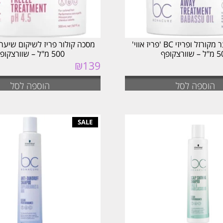
מסכה לשיער מקורזל ופריזי BC 'פריז אווי'
מסכה קולור פריז לשיקום שיער 
וורצקופף
500 מ"ל – שוורצקופף
₪
139
הוספה לסל
הוספה לסל