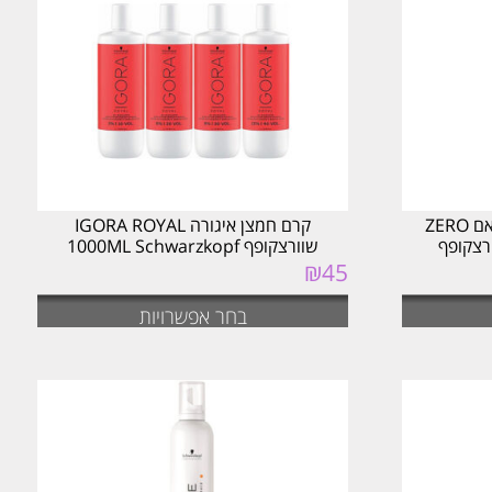
ביות
צבע ללא אמוניה איגורה זירו אם ZERO
קרם חמצן איגורה IGORA ROYAL
שוורצקופף 1000ML Schwarzkopf
₪
45
בחר אפשרויות