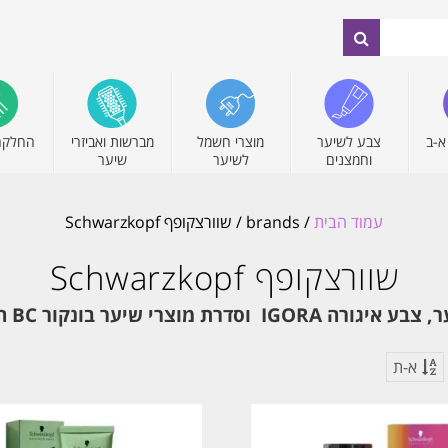
א-ב
צבע לשיער
מוצרי חשמל
מברשות ואביזרי
החלקה
וחמצנים
לשיער
שיער
עמוד הבית
/ brands / שוורצקופף Schwarzkopf
שוורצקופף Schwarzkopf
א-ת