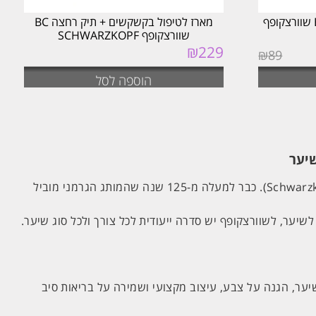
שמפו נגד קשקשים BC 250ML שוורצקופף
מארז לטיפול בקשקשים + תיק רחצה BC
שוורצקופף SCHWARZKOPF
₪
229
₪
89
הוספה לסל
כאשר מדברים על מותגים מובילים בעולם טיפוח השיער, קשה למצוא שם מוכר ומוערך יותר מאשר שוורצקופף (Schwarzkopf Professional). כבר למעלה מ-125 שנה שהמותג הגרמני מוביל
יער, לשוורצקופף יש סדרה ייעודית לכל צורך ולכל סוג שיער.
ער, הגנה על צבע, עיצוב מקצועי ושמירה על בריאות סיב