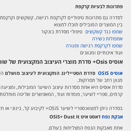
פתרונות לבעיות קרקפת
לסדרה גם פתרונות טיפוליים לקרקפת רגישה, קשקשים וקרקפת ש
בין המוצרים המובילים תוכלו למצוא
שמפו נגד קשקשים
טיפולי מסדרת בונקור
אמפולות נשירה
שמפו לקרקפת רגישה ומגורה
ועוד איכותיים ומגוונים
אוסיס Osis+ סדרת מוצרי העיצוב המקצועית של שוורצקופף
אוסיס OSIS
סדרת הסטיילינג המקצועית לעיצוב מושלם
מגוון רחב של תסרוקות.
סדרת אוסיס היא אחת מסדרות עיצוב השיער המובילות, ומציעה מו
קרמים, ספריי לשיער, פומדות ועוד, המאפשרים שליטה מוחלטת 
בסדרה ניתן למצוא:ספריי לשיער OSiS+ לקיבוע קל, בינוני או חזק. ווקס OSiS+ לעיצוב טבעי או מראה מט. ועוד ועוד מוצרי טיפוח איכותיים לעיצוב השיער בקלות.
אבקת נפח
דאסט איט OSiS+ Dust It
אחת מאבקות הנפח המצליחות בעולם.