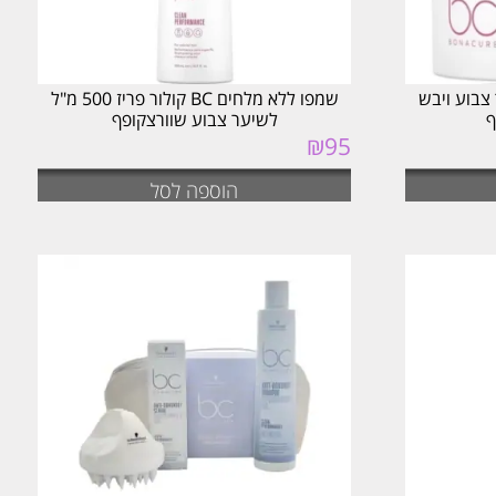
צבוע ויבש
שמפו ללא מלחים BC קולור פריז 500 מ"ל
לשיער צבוע שוורצקופף
₪
95
הוספה לסל