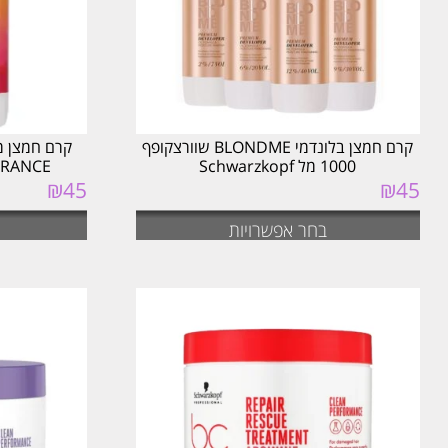
קרם חמצן בלונדמי BLONDME שוורצקופף
קרם חמצן מ
1000 מל Schwarzkopf
RA VIBRANCE
₪
45
₪
45
בחר אפשרויות