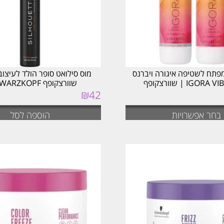
פתח לשטיפה איגורה ויברנס
מוס סילואט סופר הולד לעיצוב
IGO | שוורצקופף
שוורצקופף SCHWARZKOPF
₪
42
בחר אפשרויות
הוספה לסל