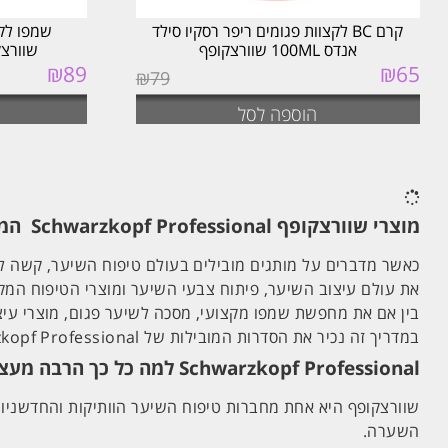
קרם BC לקצוות פגומים ריפר רסקיו סילד
אנדס 100ML שוורצקופף
שוורצקופף PF
₪
89
₪
65
המחיר
המחיר
₪
79
המקורי
הנוכחי
היה:
הוא:
הוספה לסל
₪65.
₪79.
מוצרי שוורצקופף Schwarzkopf Professional המדריך המלא לסדרות המובילות לטיפוח, עיצוב וצביעת השיער
את עולם עיצוב השיער, פיתוח צבעי השיער ומוצרי הטיפוח המק
בין אם את מחפשת שמפו מקצועי, מסכה לשיער פגום, מוצרי עיצו
במדריך זה נכיר את הסדרות המובילות של Schwarzkopf Professional ונבין מה היתרונות של כל אחת מהן.
Schwarzkopf Professional למה כל כך הרבה מעצבי שיער בוחרים בשוורצקופף?
שוורצקופף היא אחת מחברות טיפוח השיער הוותיקות והחדשניות
השערה.