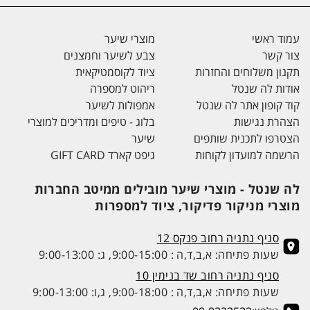
עמוד ראשי
מוצרי שיער
צור קשר
צבע לשיער וחמצנים
תקנון משלוחים והחזרות
ציוד לקוסמטיקאית
אודות לה שנטל
ריהוט למספרה
קוד קופון אתר לה שנטל
אמפולות לשיער
הצהרת נגישות
בלוג - טיפים ומדריכים למוצרי
הצטרפו לתכנית שותפים
שיער
הרשמה למועדון לקוחות
גיפט קארד GIFT CARD
לה שנטל - מוצרי שיער מובילים ממיטב החברות
מוצרי מניקור פדיקור, ציוד למספרות
סניף נתניה רחוב פנקס 12
שעות פתיחה: א,ב,ד,ה : 9:00-15:00, ג: 9:00-13:00
סניף נתניה רחוב שד בנימין 10
שעות פתיחה: א,ב,ד,ה : 9:00-18:00, ג,ו: 9:00-13:00