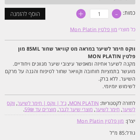
+
-
כמות
כמות:
הוסף להזמנה
של
ווקס
חימר
כל מוצרי
מון פלטין Mon Platin
לשיער
במראה
מט
קוויאר
ווקס חימר לשיער במראה מט קוויאר שחור 85ML מון
שחור
פלטין MON PLATIN
85ML
מון
מקנה לשיער אחיזה ומאפשר עיצובי שיער מגוונים ויחודיים.
פלטין
MON
מועשר בתמציות חוחובה וקוויאר שחור לטיפוח והגנה על מרקם
PLATIN
השיער. ללא ברק.
לשימוש יומיומי.
לחזרה לקטגוריות:
MON PLATIN
,
ג'ל | ווקס | חימר לשיער
,
ווקס
לשיער
,
חימר לשיער
,
מוצרי שיער לגבר
,
מוצרים עד 59₪
.
יצרן:
מון פלטין Mon Platin
גודל:
85 מ"ל