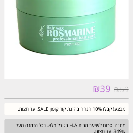
₪
39
₪
59
המחיר
המחיר
המקורי
הנוכחי
היה:
הוא:
מבצע! קבלו 10% הנחה בהזנת קוד קופון SALE. עד חצות.
₪39.
₪59.
מתנה! סרום לשיער מבית H.A בגודל מלא. בכל הזמנה מעל
349₪. עד חצות.