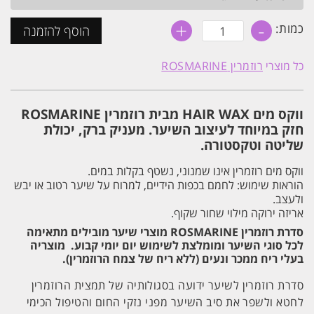
+
-
כמות
כמות:
הוסף להזמנה
של
ווקס
חזק
כל מוצרי
רוזמרין ROSMARINE
לעיצוב
ופיסול
השיער
ROSMARINE
ווקס מים HAIR WAX מבית רוזמרין ROSMARINE
רוזמרין
(אריזה
חזק במיוחד לעיצוב השיער. מעניק ברק, יכולת
ירוקה)
שליטה וטקסטורה.
ווקס מים רוזמרין אינו שמנוני, נשטף בקלות במים.
הוראות שימוש: לחמם בכפות הידיים, למרוח על שיער רטוב או יבש
ולעצב.
אריזה ירוקה מילוי שחור שקוף.
סדרת רוזמרין ROSMARINE מוצרי שיער מובילים מתאימה
לכל סוגי השיער ומומלצת לשימוש יום יומי קבוע. מוצריה
בעלי ריח ממכר ונעים (ללא ריח של צמח הרוזמרין).
סדרת רוזמרין לשיער ידועה בסגולותיה של תמצית הרוזמרין
לחטא ולשפר את סיב השיער מפני נזקי החום והטיפול הכימי