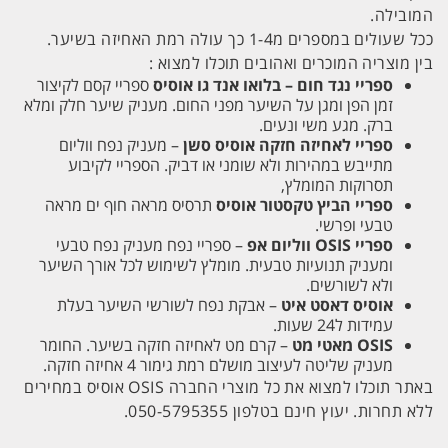
המובילה.
ככל שעולים במספרים מ1-4 כך עולה רמת האחיזה בשיער.
בין מוצריה המוכרים ואהובים תוכלו למצוא :
ספריי נגד חום – בלואו אנד גו אוסיס
ספריי קסם לקיצור
זמן הפן ומגן על השיער מפני החום. מעניק שיער חלק ומלא
ברק. מגע משי ונעים.
ספריי לאחיזה חזקה אוסיס סשן
– מעניק נפח ווליום
מתייבש במהירות ולא שומני או דביק. הספריי לקיבוע
תסרוקות המומלץ,
ספריי הביץ טקסטור אוסיס
תרסיס מראה חוף ים מראה
טבעי ופרשי.
ספריי OSIS ווליום אפ
– ספריי נפח מעניק נפח טבעי
ומעניק תנועיות טבעית. מומלץ לשימוש לכל אורך השיער
ולא לשורשים.
אוסיס דאסט איט
– אבקת נפח לשורשי השיער בעלת
עמידות ל24 שעות.
OSIS מאטי מט
– קרם מט לאחיזה חזקה בשיער. החומר
מעניק שליטה לעיצוב מושלם רמת גימור 4 אחיזה חזקה.
באתר תוכלו למצוא את כל מוצרי החברה OSIS אוסיס במחירים
ללא תחרות. יעוץ חינם בטלפון 050-5795355.