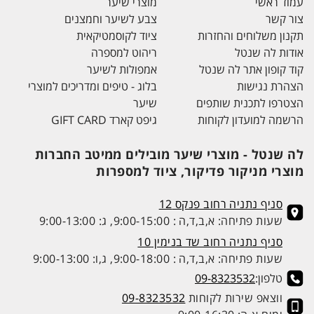
עמוד ראשי
מוצרי שיער
צור קשר
צבע לשיער וחמצנים
תקנון משלוחים והחזרות
ציוד לקוסמטיקאית
אודות לה שנטל
ריהוט למספרה
קוד קופון אתר לה שנטל
אמפולות לשיער
הצהרת נגישות
בלוג - טיפים ומדריכים למוצרי
הצטרפו לתכנית שותפים
שיער
הרשמה למועדון לקוחות
גיפט קארד GIFT CARD
לה שנטל - מוצרי שיער מובילים ממיטב החברות
מוצרי מניקור פדיקור, ציוד למספרות
סניף נתניה רחוב פנקס 12
שעות פתיחה: א,ב,ד,ה : 9:00-15:00, ג: 9:00-13:00
סניף נתניה רחוב שד בנימין 10
שעות פתיחה: א,ב,ד,ה : 9:00-18:00, ג,ו: 9:00-13:00
טלפון:
09-8323532
ווצאפ שירות לקוחות
09-8323532