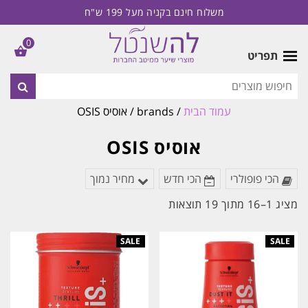
משלוח חינם בקניה מעל 199 ש"ח
0
תפריט
עמוד הבית
/ brands / אוסיס OSIS
אוסיס OSIS
הכי פופולרי
הכי חדש
מחיר נמוך
ממוין
מציג 1–16 מתוך 19 תוצאות
לפי
הפריט
העדכני
ביותר