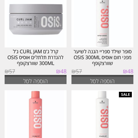
סופר שילד ספריי הגנה לשיער
קרל ג’ם CURL JAM ג’ל
מפני חום אוסיס OSIS 300ML
להגדרת תלתלים אוסיס OSIS
שוורצקופף
300ML שוורצקופף
המחיר
המחיר
המחיר
המחיר
₪
57
₪
48
₪
57
₪
48
המקורי
הנוכחי
המקורי
הנוכחי
הוספה לסל
הוספה לסל
היה:
הוא:
היה:
הוא:
₪48.
₪57.
₪48.
₪57.