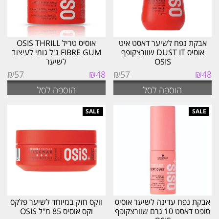
אבקת נפח לשיער דאסט איט
אוסיס טריל OSIS THRILL
אוסיס DUST IT שוורצקופף
FIBRE GUM ג'ל גומי לעיצוב
OSIS
לשיער
המחיר
המחיר
המחיר
המחיר
₪
57
₪
48
₪
57
₪
48
המקורי
הנוכחי
המקורי
הנוכחי
הוספה לסל
הוספה לסל
היה:
הוא:
היה:
הוא:
₪48.
₪57.
₪48.
₪57.
אבקת נפח עדינה לשיער אוסיס
ווקס חזק במיוחד לשיער פלקס
סופט דאסט 10 גרם שוורצקופף
וקס אוסיס 85 מ"ל OSIS