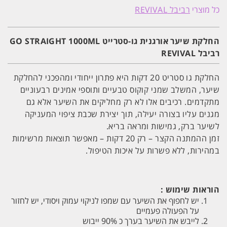
שיער
כל מוצרי
רביבל REVIVAL
גו-סטרייט
20
דקות
GO
החלקת שיער אורגנית גו-סטרייט GO STRAIGHT 1000ML
STRAIGHT
רביבל REVIVAL
1000ML
רביבל
REVIVAL
החלקת גו סטריט 20 דקות היא פתרון ייחודי ומהפכני להחלקת
שיער, המשלב שמני קוקוס טבעיים ותוספי אמינים רבעוניים
מתקדמים. רכיבים אלו לא רק מחליקים את השיער אלא גם
מגנים עליו בצורה יעילה, תוך יצירת שכבת ציפוי המעניקה
לשיער ברק, גמישות ומראה בריא.
זמן ההמתנה הקצר – רק 20 דקות – מאפשר תוצאות מרשימות
במהירות, ללא פשרות על איכות הטיפול.
הוראות שימוש :
יש לחפוף את השיער עם שמפו לניקוי עמוק ויסודי, יש לחזור
על הפעולה פעמיים
לייבש את השיער בערך כ 90% ייבוש