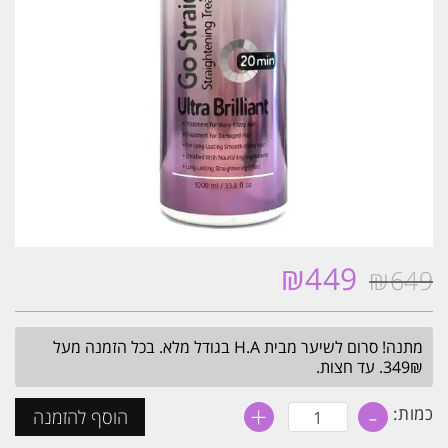
₪
449
₪
649
המחיר
המחיר
המקורי
הנוכחי
היה:
הוא:
מתנה! סרום לשיער מבית H.A בגודל מלא. בכל הזמנה מעל
₪449.
₪649.
349₪. עד חצות.
+
-
כמות
כמות:
הוסף להזמנה
של
החלקת