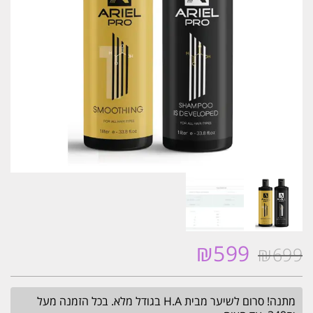
₪
599
₪
699
המחיר
המחיר
המקורי
הנוכחי
היה:
הוא:
מתנה! סרום לשיער מבית H.A בגודל מלא. בכל הזמנה מעל
₪599.
₪699.