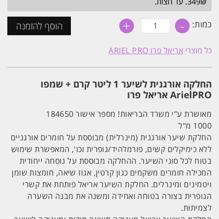
349₪. עד חצות.
+
-
כמות
כמות:
הוסף להזמנה
של
החלקה
אורגנית
כל מוצרי
אריאל פרו ARIEL PRO
לשיער
1
ליטר
קרם
החלקה אורגנית לשיער 1 ליטר קרם + שמפו
+
שמפו
ArielPRO אריאל פרו
ArielPRO
אריאל
מאושרת ע"י משרד הבריאות! מספר אישור 184650
פרו
1000 מ"ל
החלקת שיער אורגנית (מינרלית) מבוססת על חומרים אורגניים
ללא כימיקלים קשים, פורמלהיד/גופרית וכו', המאפשרת שימוש
בטוח לכל סוגי השיער. ההחלקה מבוססת על נוסחה ייחודית
המכילה חומרים משקמים כגון קרטין, אגוז שיאה, חומצות שומן
ויטמינים ומינרלים. החלקת השיער אריאל פותחת את קשרי
הגופרית בצורה בטוחה ואחידה ומשנה את מבנה השערה
לצמיתות.