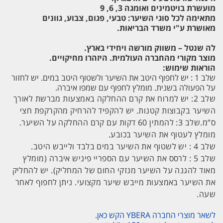
מועשרת בויטמינים ואומגה 3, 6, 9
מתאימה לכל סוגי השיער: טבעי, פגום, צבוע, גוונים
מאושרת ע"י משרד הבריאות.
לה שנטל – משווק מורשה ויחידי בארץ.
מוצר מקורי מהחברה העולמית. היזהרו מחיקויים.
הוראות שימוש:
שלב 1 : יש לחפוף היטב את השיער ולשטוף היטב במים. יש לחזור
על הפעולה בשנית. מומלץ לחפוף עם שמפו איברה.
שלב 2: יש למרוח את קרם ההחלקה באמצעות מברשת לאורך
השיער בקבוצות קטנות. יש להקפיד להרחיק מהקרקפת חצי
ס”מ.שלב 3: להמתין 60 דקות עם קרם ההחלקה על השיער.
מומלץ לעטוף את השיער בכובע.
שלב 4 : יש לשטוף את השיער במים בלבד ולייבש היטב.
שלב 5 : לרסס את השיער עם הספריי פיניש איברה (מומלץ
מאוד להגנה על השיער מנזקי החום של המחליק). יש להחליק
את השיער באמצעות מייבש שיער מקצועי. ניתן לחפוף לאחר
שעה.
לשאר מוצרי החברה YBERA הקש כאן.