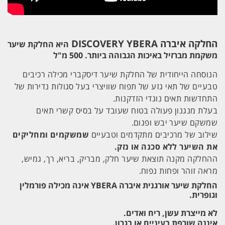
החלקה איברה
DISCOVERY YBERA
ה
יא החלקת שיער
משקמת מברזיל באיכות הגבוהה ביותר. 500 מ"ל
הנוסחה הייחודית של החלקת שיער דיסקברי מכילה רכיבים
טבעיים של תאי גזע של תפוח שוויצרי בעל סגולות נדירות של
התחדשות תאים נוגדי הזדקנות.
בעלת מנגנון פעולה בטוח שעובד על בסיס קשרי תאים
שמשקם שיער יבש ופגום.
שילוב של מרכיבים מתקדמים וטבעיים
שמשקמים ומחליקים
את השיער ללא סכנה או נזק.
ההחלקה מקנה תוצאת שיער חלק, מבריק, בריא, רך, גמיש,
מראה זוהר ופחות נפוח.
החלקת שיער אורגנית איברה YBERA אינה מכילה פורמלין
וגופרית.
לא מייצרת עשן, ריח ואדים.
איננה שורפת בעיניים או בגרון.