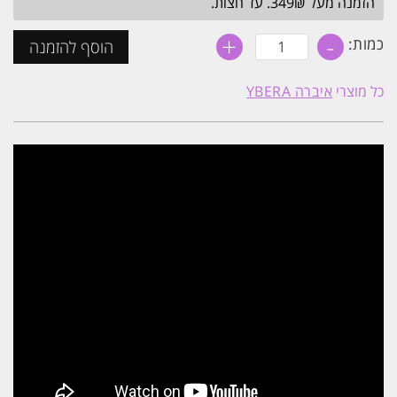
הזמנה מעל 349₪. עד חצות.
+
-
כמות
כמות:
הוסף להזמנה
של
החלקת
שיער
כל מוצרי
איברה YBERA
איברה
דיסקברי
Ybera
DISCOVERY
לכל
סוגי
השיער
500
מ''ל