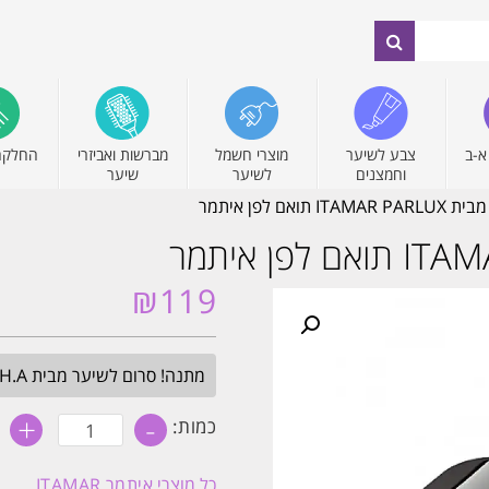
א-ב
צבע לשיער
מוצרי חשמל
מברשות ואביזרי
החלקה
וחמצנים
לשיער
שיער
ואם לפן איתמר
₪
119
מתנה! סרום לשיער מבית H.A בגודל מלא. בכל הזמנה מעל 349₪. עד חצות.
+
-
כמות
כמות:
של
דיפיוזר
מקצועי
כל מוצרי
איתמר ITAMAR