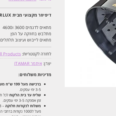
מבית
ITAMAR
PARLUX
תואם
דיפיוזר מקצועי מבית ITAMAR PARLUX תואם לפן איתמר
לפן
איתמר
מתאים לדגמים 3600 ו4600
מתלבש בחוזקה על הפן
מתאים לייבוש ועיצוב תלתלים
לחזרה לקטגוריות:
ll Products
יצרן:
איתמר ITAMAR
מדיניות משלוחים:
ברכישה מעל 199 ש"ח
משלו
3-5 ימי עסקים.
שליח עד בית הלקוח
לכל חלקי
זמן אספקה 3-5 ימי עסקים.
משלוח לנקודות חלוקה
– 13 ש"ח
מעל ל1000 נקודות ברחבי הארץ. זמן אספקה 5-8 ימי עסקים.