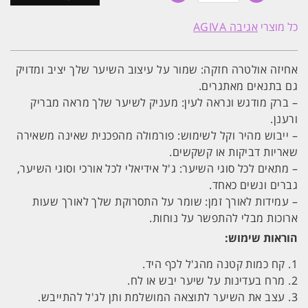
ג'ל
לשיער
כל מוצרי
אגיבה AGIVA
XL
אחיזה
מקסימלית
לעיצוב
אחיזה אולטרה חזקה: שמור על עיצוב השיער שלך יציב ומדויק
וקיבוע
מושלם
גם בתנאים מאתגרים.
Agiva
– ברק מודגש ונראה לעין: מעניק לשיער שלך מראה מבריק
03
ורענן.
אגיבה
700ml
– ייבוש מהיר וקל לשימוש: פורמולה מהפכנית שאינה משאירה
שאריות דביקות או קשקשים.
– מתאים לכל סוגי השיער: ג'ל אידיאלי לכל אורכי וסוגי השיער,
גברים ונשים כאחד.
– עמידות לאורך זמן: שומר על התסרוקת שלך לאורך שעות
ארוכות מבלי להתפשר על נוחות.
הוראות שימוש:
1. קח כמות קטנה מהג'ל לכף היד.
2. מרח בעדינות על שיער יבש או לח.
3. עצב את השיער לתוצאה המושלמת ותן לג'ל להתייבש.