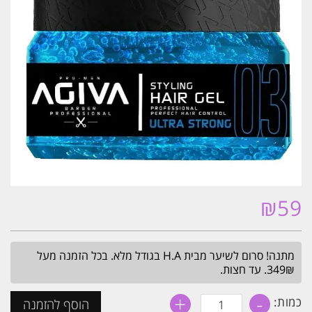
₪
59
מתנה! סרום לשיער מבית H.A בגודל מלא. בכל הזמנה מעל
349₪. עד חצות.
+
-
כמות
כמות:
הוסף להזמנה
של