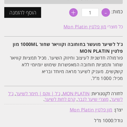
+
-
כמות
כמות:
הוסף להזמנה
של
ג'ל
לשיער
כל מוצרי
מון פלטין Mon Platin
מועשר
בחוחובה
וקוויאר
שחור
ג'ל לשיער מועשר בחוחובה וקוויאר שחור 1000ML מון
1000ML
פלטין MON PLATIN
מון
פלטין
פורמולה חדשנית לעיצוב וחיזוק השיער. מכיל תמציות קוויאר
MON
PLATIN
שחור ותמציות חוחובה המאפשרות שימוש יומיומי ללא
קשקשים. מעניק לשיער מראה מיוחד ובריא
מכיל: 1000 מ"ל.
לחזרה לקטגוריות:
MON PLATIN
,
ג'ל | ווקס | חימר לשיער
,
ג'ל
לשיער
,
מוצרי שיער לגבר
,
קרם לחות לשיער
.
יצרן:
מון פלטין Mon Platin
גודל:
1000 מ"ל