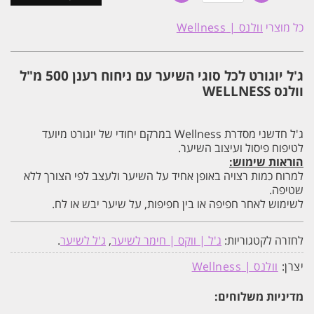
ג'ל
יוגורט
כל מוצרי
וולנס | Wellness
לכל
סוגי
השיער
עם
ג'ל יוגורט לכל סוגי השיער עם ניחוח רענן 500 מ"ל
ניחוח
רענן
וולנס WELLNESS
500
מ"ל
וולנס
WELLNESS
ג'ל חדשני מסדרת Wellness במרקם יחודי של יוגורט מיועד
לטיפוח פיסול ועיצוב השיער.
הוראות שימוש:
למרוח כמות רצויה באופן אחיד על השיער ולעצב לפי הצורך ללא
שטיפה.
לשימוש לאחר חפיפה או בין חפיפות, על שיער יבש או לח.
לחזרה לקטגוריות:
ג'ל | ווקס | חימר לשיער
,
ג'ל לשיער
.
יצרן:
וולנס | Wellness
מדיניות משלוחים: