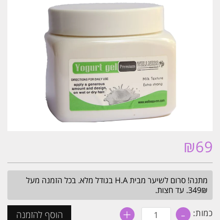
₪
69
מתנה! סרום לשיער מבית H.A בגודל מלא. בכל הזמנה מעל
349₪. עד חצות.
+
-
כמות
כמות:
הוסף להזמנה
של