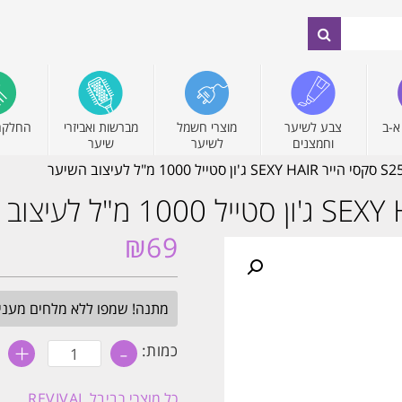
א-ב
צבע לשיער
מוצרי חשמל
מברשות ואביזרי
החלקה
וחמצנים
לשיער
שיער
₪
69
מתנה! שמפו ללא מלחים מעניק לחות 
+
-
כמות
כמות:
של
גלייז
תפוחים
כל מוצרי
רביבל REVIVAL