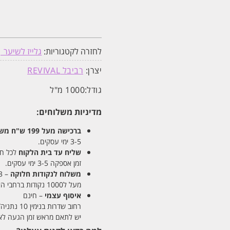
לחזרה לקטגוריות:
גלייז לשיער |
יצרן:
רביבל REVIVAL
גודל:
1000 מ"ל
מדיניות משלוחים:
ברכישה מעל 199 ש"ח
משלו
3-5 ימי עסקים.
שליח עד בית הלקוח
לכל חלקי
זמן אספקה 3-5 ימי עסקים.
משלוח לנקודות חלוקה
– 13 ש"ח
מעל ל1000 נקודות ברחבי הארץ. זמן אספקה 5-8 ימי עסקים.
איסוף עצמי
– חינם
רחוב שדרות בנימין 10 נתניה/ רחוב פנקס 12 נתניה – לבחירתכם
יש לתאם מראש זמן הגעה לאיסוף עצ