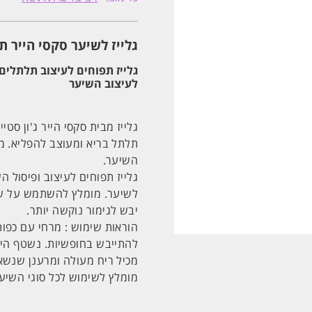
S25
סקסי
הייר
SEXY
גלייז לשיער סקסי הייר ת
HAIR
ג'ון
סטייל
1000
לעיצוב השיער
מ"ל
לעיצוב
השיער
גלייז מבית סקסי הייר ג'ון 
תלתל בריא ומעוצב להפליא. מענ
השיער.
גלייז תפוחים לעיצוב ופיסול 
לשיער. מומלץ להשתמש על שי
יבש לגימור נוקשה יותר.
הוראות שימוש : מרחי עם כפות
להתייבש בחופשיות. נשטף הי
מכיל ריח מעולה ומרענן שנשאר
מומלץ לשימוש לכל סוגי השיער