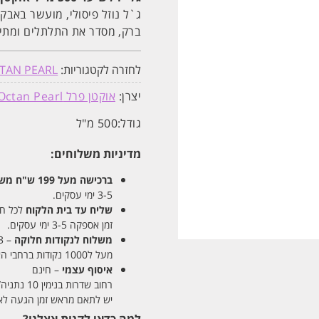
ג`ל נוזל פיסולי, מועשר באבקת
ברק, מסדר את התלתלים ומתיי
לחזרה לקטגוריות:
TAN PEARL
יצרן:
אוקטן פרל Octan Pearl
גודל:
500 מ"ל
מדיניות משלוחים:
ברכישה מעל 199 ש"ח
משלו
3-5 ימי עסקים.
שליח עד בית הלקוח
לכל חלקי
זמן אספקה 3-5 ימי עסקים.
משלוח לנקודות חלוקה
– 13 ש"ח
מעל ל1000 נקודות ברחבי הארץ. זמן אספקה 5-8 ימי עסקים.
איסוף עצמי
– חינם
רחוב שדרות בנימין 10 נתניה/ רחוב פנקס 12 נתניה – לבחירתכם
יש לתאם מראש זמן הגעה לאיסוף עצ