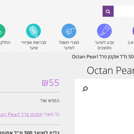
א-ב
צבע לשיער
מוצרי חשמל
מברשות ואביזרי
החלקה
וחמצנים
לשיער
שיער
₪
55
המלאי אזל
כל מוצרי
אוקטן פרל Octan Pearl
גלייז לשיער 500 מ"ל אוקטן פרל Octan Pearl