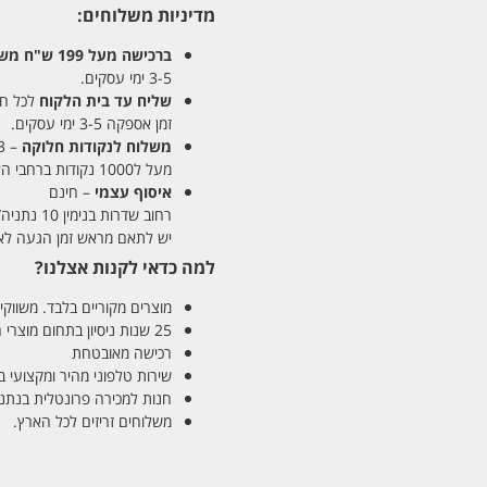
מדיניות משלוחים:
ברכישה מעל 199 ש"ח
משלו
3-5 ימי עסקים.
שליח עד בית הלקוח
לכל חלקי
זמן אספקה 3-5 ימי עסקים.
משלוח לנקודות חלוקה
– 13 ש"ח
מעל ל1000 נקודות ברחבי הארץ. זמן אספקה 5-8 ימי עסקים.
איסוף עצמי
– חינם
רחוב שדרות בנימין 10 נתניה/ רחוב פנקס 12 נתניה – לבחירתכם
יש לתאם מראש זמן הגעה לאיסוף עצ
למה כדאי לקנות אצלנו?
מוצרים מקוריים בלבד. משווקים
25 שנות ניסיון בתחום מוצרי השיער והטיפוח
רכישה מאובטחת
שירות טלפוני מהיר ומקצועי 
חנות למכירה פרונטלית בנתניה בע
משלוחים זריזים לכל הארץ.