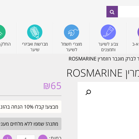
א-ב
צבע לשיער
מוצרי חשמל
מברשות ואביזרי
החלקה
וחמצנים
לשיער
שיער
ק מוגבר רוזמרין ROSMARINE
ROSMA
₪
65
מבצע! קבלו 10% הנחה בהזנת קוד קופון SALE. עד חצות.
מתנה! שמפו ללא מלחים מעניק לחות 
כמות
כמות: