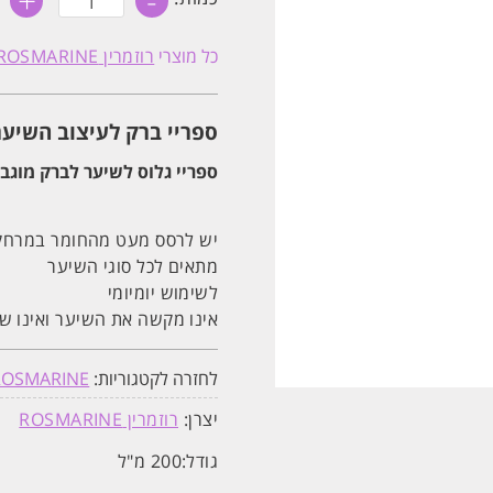
+
-
של
ספריי
גלוס
כל מוצרי
רוזמרין ROSMARINE
לשיער
לברק
מוגבר
רוזמרין
ספריי ברק לעיצוב השיער.
ROSMARINE
ספריי גלוס לשיער לברק מוגבר רוזמרין
יש לרסס מעט מהחומר במרחק של 20 ס"מ. לעצב כרצונך. נ
מתאים לכל סוגי השיער
לשימוש יומיומי
אינו מקשה את השיער ואינו שו
לחזרה לקטגוריות:
ROSMARINE
יצרן:
רוזמרין ROSMARINE
גודל:
200 מ"ל