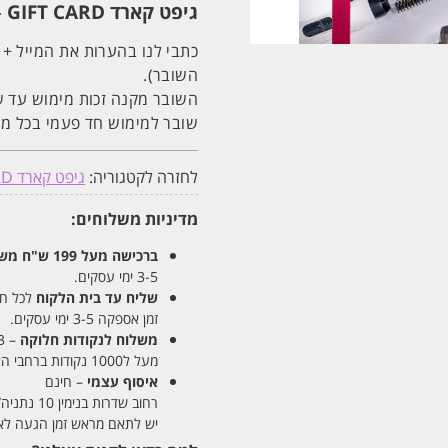
GIFT
גיפט קארד GIFT CARD – המתנה המושלמת לכל אישה/אמא/חברה/מארחת.
CARD
בסך
500
כתבי לנו בהערות את המייל + 
₪
השובר).
השובר מקנה זכות מימוש עד ש
שובר למימוש חד פעמי בכל מו
לחזרה לקטגוריה:
גיפט קארד GIFT CARD
מדיניות משלוחים:
ברכישה מעל 199 ש"ח
משלו
3-5 ימי עסקים.
שליח עד בית הלקוח
לכל חלקי
זמן אספקה 3-5 ימי עסקים.
משלוח לנקודות חלוקה
– 13 ש"ח
מעל ל1000 נקודות ברחבי הארץ. זמן אספקה 5-8 ימי עסקים.
איסוף עצמי
– חינם
רחוב שדרות בנימין 10 נתניה/ רחוב פנקס 12 נתניה – לבחירתכם
יש לתאם מראש זמן הגעה לאיסוף עצ