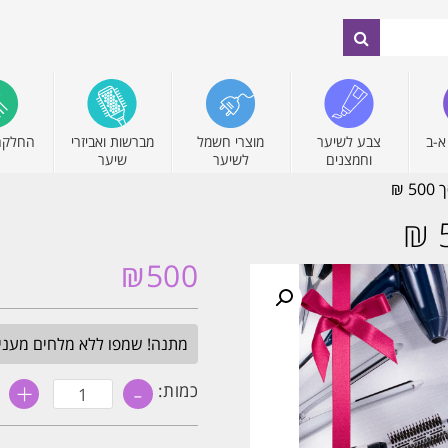
א-ב
צבע לשיער
מוצרי חשמל
מברשות ואביזרי
החלקה
וחמצנים
לשיער
שיער
₪
500
מתנה! שמפו ללא מלחים מעניק לחות 
+
-
כמות
כמות:
של
גיפט
קארד