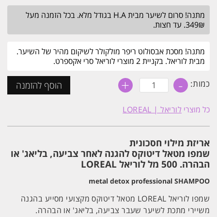
היה:
הוא:
מתנה! סרום לשיער מבית H.A בגודל מלא. בכל הזמנה מעל
₪142.
₪162.
349₪. עד חצות.
מתנה! מסכת אבסולוט ריפר מולקולר לשיקום מהיר של השיער.
מבית לוריאל. בקניית 2 מוצרי לוריאל סרי אקספרט.
+
-
כמות
כמות:
הוסף להזמנה
של
אריזת
מילוי
כל מוצרי
לוריאל | LOREAL
חסכונית
-
שמפו
מטאל
אריזת מילוי חסכונית
דיטוקס
ללא
שמפו מטאל דיטוקס להגנה לאחר צביעה, בליאג' או
סופלטים
הבהרה. 500 מל לוריאל LOREAL
לשיער
צבוע
metal detox professional SHAMPOO
או
מובהר
500ML
שמפו לוריאל LOREAL מטאל דיטוקס מקצועי מסייע בהגנה
לוריאל
משיירי מתכת לשיער שעבר צביעה, בליאג' או הבהרה.