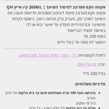
השיער
|
אקווה ווקס סטרונג לפיסול השיער | 200ML קיו אייץ QH
200ML
קיו
אקווה ווקס סטרונג מיועד לעיצוב תספורות חדישות מעצב את
אייץ
השיער לאורך זמן, מעניק ברק ומראה רטוב, נישטף בקלות
QH
מהשיער וגם מהידיים מומלץ על שיער יבש או לח
באישור משרד הבריאות
כמות 200 מל
המוצר לא נוסה על בעלי חיים
לחזרה לקטגוריות:
ג'ל | ווקס | חימר לשיער
,
ווקס לשיער
.
יצרן:
קיו אייץ QH
גודל:
200 מ"ל
מדיניות משלוחים:
ברכישה מעל 199 ש"ח
משלוחים חינם עד בית הלקוח
לכל חלקי
הארץ!
3-5 ימי עסקים.
שליח עד בית הלקוח
לכל חלקי הארץ – 23 ש"ח