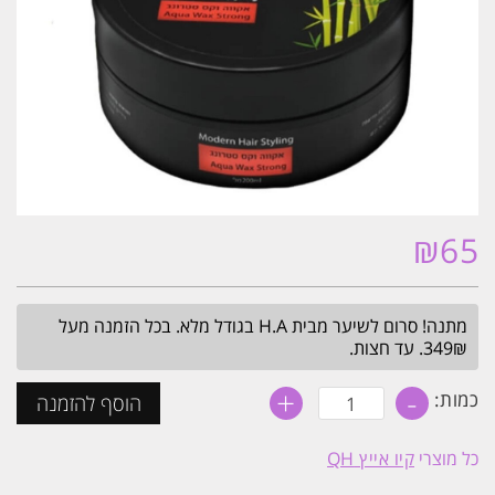
₪
65
מתנה! סרום לשיער מבית H.A בגודל מלא. בכל הזמנה מעל
349₪. עד חצות.
+
-
כמות
כמות:
הוסף להזמנה
של
אקווה
ווקס
כל מוצרי
קיו אייץ QH
סטרונג
לפיסול