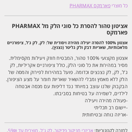
100%
כל מוצרי
פארמקס PHARMAX
טהור
להסרת
כל
סוגי
אציטון טהור להסרת כל סוגי הלק מל PHARMAX
הלק
500
פארמקס
מל
PHARMAX
אצטון 100% להסרה יעילה מהירה ויסודית של: לק, לק ג’ל, ציפורניים
פארמקס
מלאכותיות, שאריות דבק ולק גליטר (נצנץ).
אצטון מקצועי 100% טהור, המבטיח חוזק ויעילות מקסימלית.
מסיר במהירות את כל סוגי הלק, כולל ציפורניים אקריליות, לק
ג’ל, לק, לק נצנצים וכדומה. פועל במהירות לפירוק והמסה של
הלק ללא מאמץ ומבלי להשאיר שאריות חומר על מצע הציפורן.
הבקבוק שלנו עוצב במיוחד נגד דליפות עם מכסה אבטחה
לילדים, לשמירה על בטיחות בסביבתו.
-פעולה מהירה ויעילה
-יישום רב תכליתי
-אריזה נוחה ובטיחותית
לחזרה לקטגוריות:
אביזרי מניקור פדיקור
,
לק ג'ל
,
מוצרים עד 59₪
.