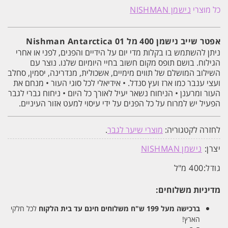
שייב
כל מוצרי
נישמן NISHMAN
נישמן
400
מל
01
אפטר שייב נישמן 400 מל 01 Nishman Antarctica
Nishman
ניתן להשתמש בו בקלות מדי יום על הידיים והפנים, לפני או אחרי
Antarctica
הגילוח. בושם תופס מקום חשוב בחיי היומיום שלנו. נוצר עם
השילוב המושלם של תווים מימיים, אשכולית, מנדרינה, יסמין, סחלב
ועצי ענבר כמו ארז ועץ סנדל. • אידיאלי לכל סוגי העור • מנחם את
העור ומרענן • הניחוח נשאר יעיל לאורך כל היום • ניחוח גברי לגבר
הפעיל יש למרוח על כל הפנים על ידי עיסוי למעט אזור העיניים.
לחזרה לקטגוריה:
מוצרי שיער לגבר
.
יצרן:
נישמן NISHMAN
גודל:
400 מ"ל
מדיניות משלוחים:
ברכישה מעל 199 ש"ח
משלוחים חינם עד בית הלקוח
לכל חלקי
הארץ!