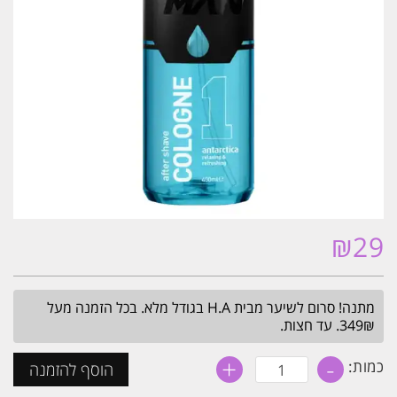
₪
29
מתנה! סרום לשיער מבית H.A בגודל מלא. בכל הזמנה מעל
349₪. עד חצות.
+
-
כמות
כמות:
הוסף להזמנה
של
אפטר