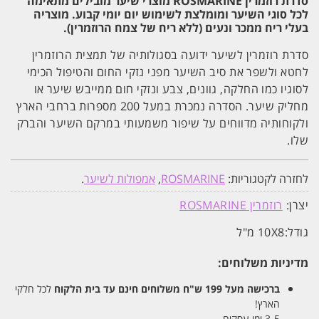
סדרת רוזמרין ROSMARINE מוצרי שיער מובילים מתאימה
לכל סוגי השיער ומומלצת לשימוש יום יומי קבוע. מוצריה
בעלי ריח ממכר ונעים (ללא ריח של צמח הרוזמרין).
סדרת רוזמרין לשיער ידועה בסגולותיה של תמצית הרוזמרין
לחטא ולשפר את סיב השיער מפני נזקי החום והטיפול הכימי
לסוגיו כמו החלקה, גוונים, צבע ונזקי חום ממייבש שיער או
מחליק שיער. הסדרה נמכרת במעל 200 מספרות ברחבי הארץ
ולקוחותיה מדווחים על שיפור משמעותי במרקם השיער והברק
שלו.
לחזרה לקטגוריות:
ROSMARINE
,
אמפולות לשיער
.
יצרן:
רוזמרין ROSMARINE
גודל:
10X8 מ"ל
מדיניות משלוחים:
ברכישה מעל 199 ש"ח
משלוחים חינם עד בית הלקוח
לכל חלקי
הארץ!
3-5 ימי עסקים.