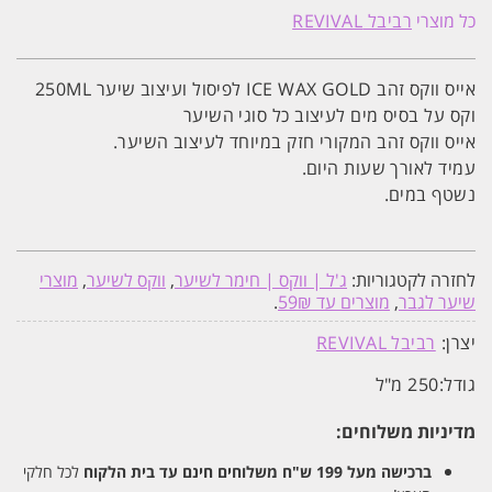
ווקס
כל מוצרי
רביבל REVIVAL
זהב
ICE
WAX
GOLD
אייס ווקס זהב ICE WAX GOLD לפיסול ועיצוב שיער 250ML
לפיסול
ועיצוב
וקס על בסיס מים לעיצוב כל סוגי השיער
שיער
אייס ווקס זהב המקורי חזק במיוחד לעיצוב השיער.
250ML
עמיד לאורך שעות היום.
נשטף במים.
לחזרה לקטגוריות:
ג'ל | ווקס | חימר לשיער
,
ווקס לשיער
,
מוצרי
שיער לגבר
,
מוצרים עד 59₪
.
יצרן:
רביבל REVIVAL
גודל:
250 מ"ל
מדיניות משלוחים:
ברכישה מעל 199 ש"ח
משלוחים חינם עד בית הלקוח
לכל חלקי