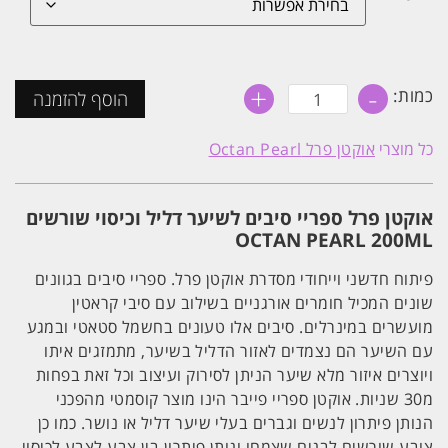
+
-
כמות
כמות:
הוסף להזמנה
של
ספריי
סיבים
כל מוצרי
אוקטן פרל Octan Pearl
לנפח
וכיסוי
שורשים
אוקטן
אוקטן פרל ספריי סיבים לשיער דליל וכיסוי שורשים
פרל
OCTAN
OCTAN PEARL 200ML
PEARL
200ML
פיתוח חדשני וייחודי מסדרת אוקטן פרל. ספריי סיבים בגוונים
שונים המכיל חומרים אורגניים בשילוב עם סיבי קראטין
מועשרים במינרלים. סיבים אלו טעונים בחשמל סטאטי ובמגע
עם השיער הם נצמדים לאזור הדליל בשיער, מתמזגים איתו
ויוצרים איזור מלא שיער הניתן לסירוק ועיצוב וכל זאת בפחות
מ30 שניות. אוקטן ספריי פייבר הינו מוצר קוסמטי מהפכני
הנותן פיתרון לנשים וגברים בעלי שיער דליל או נושר. כמו כן
צובע שורשים לבנים שצמחו ונותן פיתרון בין צבע לצבע לכיסוי