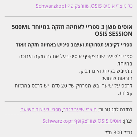
סשן
כל מוצרי
אוסיס OSIS
שוורצקופף Schwarzkopf
XL
ספריי
לאחיזה
חזקה
אוסיס סשן 3 ספריי לאחיזה חזקה במיוחד 500ML
במיוחד
500ML
OSIS SESSION
OSIS
SESSION
ספריי לקיבוע תסרוקות ועיצוב פיניש באחיזה חזקה מאוד
ספריי לשיער שוורצקופף אוסיס בעל אחיזה חזקה וארוכה
במיוחד.
מתייבש בקלות ואינו דביק.
הוראות שימוש:
לרסס על שיער יבש ממרחק של 20 ס"מ, יש לרסס בהתזות
קצרות.
לחזרה לקטגוריות:
מוצרי שיער לגבר
,
ספריי לעיצוב השיער
.
יצרן:
אוסיס OSIS
שוורצקופף Schwarzkopf
גודל:
300 מ"ל