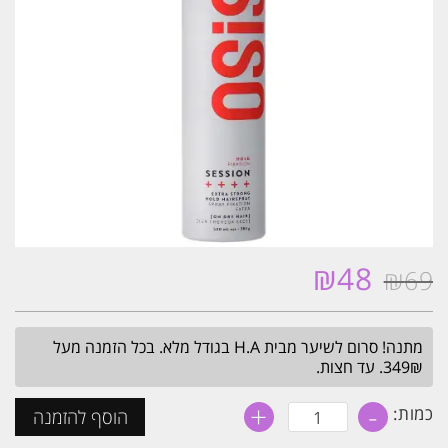
₪
48
₪
69
המחיר
המחיר
המקורי
הנוכחי
היה:
הוא:
מתנה! סרום לשיער מבית H.A בגודל מלא. בכל הזמנה מעל
₪48.
₪69.
349₪. עד חצות.
+
-
כמות
כמות:
הוסף להזמנה
של
אוסיס