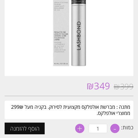
₪
349
₪
399
המחיר
המחיר
המקורי
הנוכחי
היה:
הוא:
מתנה : מברשת אולפלקס מקצועית לסירוק. בקניה מעל 299₪
₪349.
₪399.
ממוצרי אולפלקס.
+
-
כמות
כמות:
הוסף להזמנה
של
אולפלקס