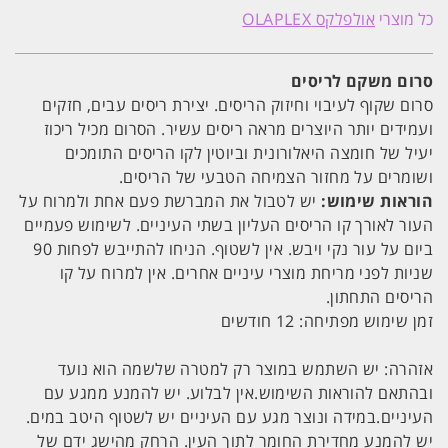
סרום
כל מוצרי
אולפלקס OLAPLEX
בונה
ומשקם
לריסים
|
סרום משקם לריסים
LASHBOND
BUILDING
סרום שקוף לעיבוי וחיזוק הריסים. יצירת ריסים עבים, חזקים
OLAPLEX
ועמידים יותר היוצרים מראה ריסים עשיר. הסרום מכיל ריכוז
יעיל של חומצה היאלורונית וביוטין לקו הריסים התומכים
ושומרים על מחזור הצמיחה הטבעי של הריסים.
הוראות שימוש:
יש לטבול את המברשת פעם אחת ולמרוח על
העור לאורך קו הריסים העליון בשתי העיניים. לשימוש פעמיים
ביום על עור נקי ויבש. אין לשטוף. הניחו להתייבש לפחות 90
שניות לפני מריחת מוצרי עיניים אחרים. אין למרוח על קו
הריסים התחתון.
זמן שימוש מפתיחה:
12 חודשים
אזהרה:
יש השתמש במוצר רק למטרה שלשמה הוא נועד
ובהתאם להוראות השימוש.אין לבלוע. יש להמנע ממגע עם
העיניים.במידה ונוצר מגע עם העיניים יש לשטוף היטב במים.
יש להמנע מחדירת החומר לתוך העין. הרחק מהישג ידם של