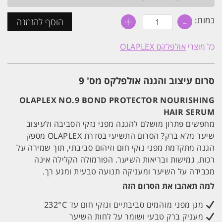
+
-
כמות
כמות:
הוסף להזמנה
של
אולפלקס
9
כל מוצרי
אולפלקס OLAPLEX
סרום
מזין
לתיקון
שיער
סרום עיצוב והגנה אולפלקס מס' 9
יבש
90
מ"ל
OLAPLEX NO.9 BOND PROTECTOR NOURISHING
OLAPLEX
HAIR SERUM
מחפשים פתרון מושלם להגנה מפני נזקי הסביבה ולעיצוב
שיער מלא ברק? הסרום התשיעי בסדרת OLAPLEX מספק
הגנה מתקדמת מפני נזקי חום וזיהום סביבתי, תוך שמירה על
רכות, גמישות ובריאות השיער. הפורמולה הקלילה אינה
מכבידה על השיער ומעניקה תנועה טבעית ומגע רך.
למה תאהבו את הסרום הזה
מגן מפני מזהמים סביבתיים ונזקי חום עד 232°C
מעניק ברק טבעי ושומר על לחות השיער