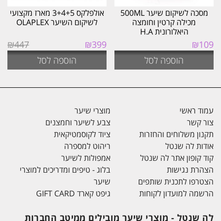
מסכה לשיקום שיער 500ML
אולפלקס 3+4+5 מארז מקצועי
מכילה קרטין וחומצה
לשיקום השיער OLAPLEX
היאלורונית H.A
המחיר
המחיר
₪
447
₪
399
₪
109
המקורי
הנוכחי
הוספה לסל
הוספה לסל
היה:
הוא:
₪399.
₪447.
עמוד ראשי
מוצרי שיער
צור קשר
צבע לשיער וחמצנים
תקנון משלוחים והחזרות
ציוד לקוסמטיקאית
אודות לה שנטל
ריהוט למספרה
קוד קופון אתר לה שנטל
אמפולות לשיער
הצהרת נגישות
בלוג - טיפים ומדריכים למוצרי
הצטרפו לתכנית שותפים
שיער
הרשמה למועדון לקוחות
גיפט קארד GIFT CARD
לה שנטל - מוצרי שיער מובילים ממיטב החברות