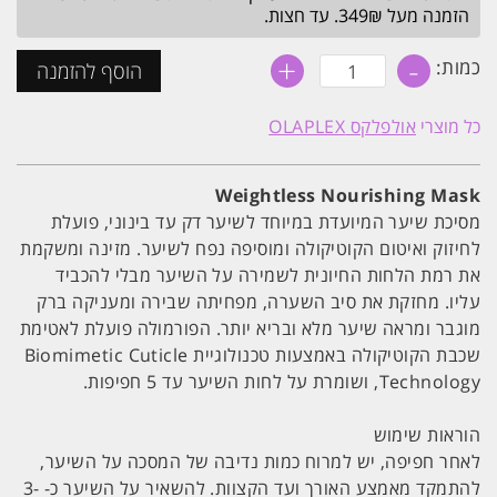
הזמנה מעל 349₪. עד חצות.
+
-
כמות
כמות:
הוסף להזמנה
של
אולפלקס
מסכה
כל מוצרי
אולפלקס OLAPLEX
טיפולית
קלה
לשיער
דק
Weightless Nourishing Mask
עד
בינוני
מסיכת שיער המיועדת במיוחד לשיער דק עד בינוני, פועלת
200ML
לחיזוק ואיטום הקוטיקולה ומוסיפה נפח לשיער. מזינה ומשקמת
OLAPLEX
את רמת הלחות החיונית לשמירה על השיער מבלי להכביד
עליו. מחזקת את סיב השערה, מפחיתה שבירה ומעניקה ברק
מוגבר ומראה שיער מלא ובריא יותר. הפורמולה פועלת לאטימת
שכבת הקוטיקולה באמצעות טכנולוגיית Biomimetic Cuticle
Technology, ושומרת על לחות השיער עד 5 חפיפות.
הוראות שימוש
לאחר חפיפה, יש למרוח כמות נדיבה של המסכה על השיער,
להתמקד מאמצע האורך ועד הקצוות. להשאיר על השיער כ- 3-