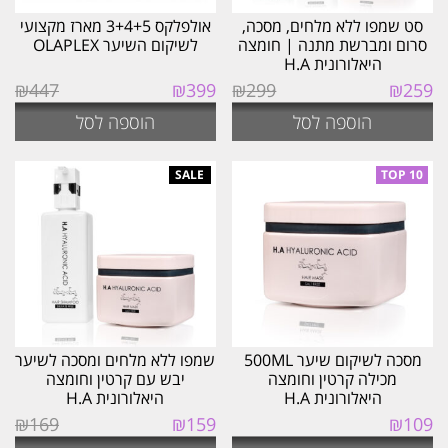
סט שמפו ללא מלחים, מסכה,
אולפלקס 3+4+5 מארז מקצועי
סרום ומברשת מתנה | חומצה
לשיקום השיער OLAPLEX
היאלורונית H.A
המחיר
המחיר
המחיר
המחיר
₪
447
₪
399
₪
299
₪
259
המקורי
הנוכחי
המקורי
הנוכחי
הוספה לסל
הוספה לסל
היה:
הוא:
היה:
הוא:
₪399.
₪447.
₪259.
₪299.
מסכה לשיקום שיער 500ML
שמפו ללא מלחים ומסכה לשיער
מכילה קרטין וחומצה
יבש עם קרטין וחומצה
היאלורונית H.A
היאלורונית H.A
המחיר
המחיר
₪
169
₪
159
₪
109
המקורי
הנוכחי