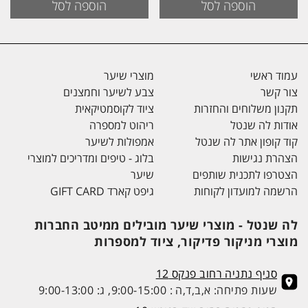
הוספה לסל
הוספה לסל
היה:
הוא:
₪159.
₪169.
עמוד ראשי
מוצרי שיער
צור קשר
צבע לשיער וחמצנים
תקנון משלוחים והחזרות
ציוד לקוסמטיקאית
אודות לה שנטל
ריהוט למספרה
קוד קופון אתר לה שנטל
אמפולות לשיער
הצהרת נגישות
בלוג - טיפים ומדריכים למוצרי
הצטרפו לתכנית שותפים
שיער
הרשמה למועדון לקוחות
גיפט קארד GIFT CARD
לה שנטל - מוצרי שיער מובילים ממיטב החברות
מוצרי מניקור פדיקור, ציוד למספרות
סניף נתניה רחוב פנקס 12
שעות פתיחה: א,ב,ד,ה : 9:00-15:00, ג: 9:00-13:00