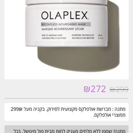
₪
272
₪
299
המחיר
המחיר
המקורי
הנוכחי
היה:
הוא:
מתנה : מברשת אולפלקס מקצועית לסירוק. בקניה מעל 299₪
₪272.
₪299.
ממוצרי אולפלקס.
מתנה! שמפו ללא מלחים מעניק לחות מבית פול מיטשל. בכל