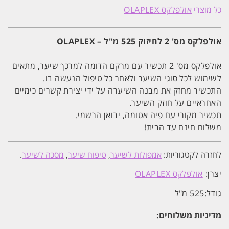
מס'
כל מוצרי
אולפלקס OLAPLEX
2
לחיזוק
השיער
525
אולפלקס מס' 2 לחיזוק 525 מ"ל – OLAPLEX
מ"ל
OLAPLEX
אולפלקס מס' 2 תכשיר עם מרקם הדומה למרכך שיער, מתאים
לשימוש לכל סוגי השיער ולאחר כל טיפול הנעשה בו.
התכשיר מחזק את מבנה השיערה על ידי יצירת קשרים כימיים
האחראיים על חוזק השיער.
תכשיר מקורי עם פיה אטומה, יבואן הרשמי.
משלוח חינם עד הבית!
לחזרה לקטגוריות:
אמפולות לשיער
,
טיפוח שיער
,
מסכה לשיער
.
יצרן:
אולפלקס OLAPLEX
גודל:
525 מ"ל
מדיניות משלוחים: