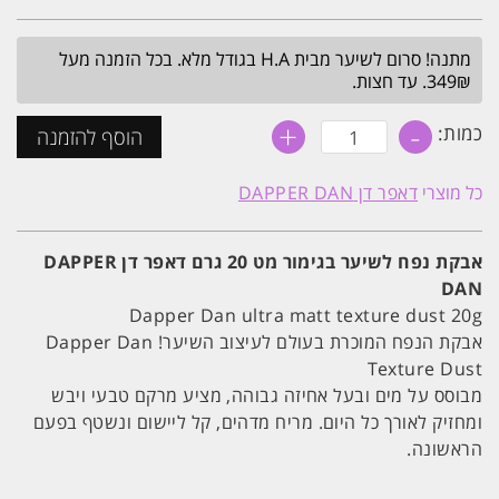
המקורי
הנוכחי
היה:
הוא:
מתנה! סרום לשיער מבית H.A בגודל מלא. בכל הזמנה מעל
₪79.
₪89.
349₪. עד חצות.
+
-
כמות
כמות:
הוסף להזמנה
של
אבקת
נפח
כל מוצרי
דאפר דן DAPPER DAN
לשיער
בגימור
מט
20
אבקת נפח לשיער בגימור מט 20 גרם דאפר דן DAPPER
גרם
DAN
דאפר
דן
Dapper Dan ultra matt texture dust 20g
DAPPER
DAN
אבקת הנפח המוכרת בעולם לעיצוב השיער! Dapper Dan
Texture Dust
מבוסס על מים ובעל אחיזה גבוהה, מציע מרקם טבעי ויבש
ומחזיק לאורך כל היום. מריח מדהים, קל ליישום ונשטף בפעם
הראשונה.