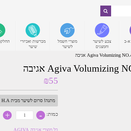
א-ב
צבע לשיער
מוצרי חשמל
מברשות ואביזרי
החלקה
וחמצנים
לשיער
שיער
₪
55
מתנה! סרום לשיער מבית H.A בגודל מלא. בכל הזמנה מעל 349₪. עד חצות.
-
כמות
+
כמות:
של
אבקת
נפח
כל מוצרי
אגיבה AGIVA