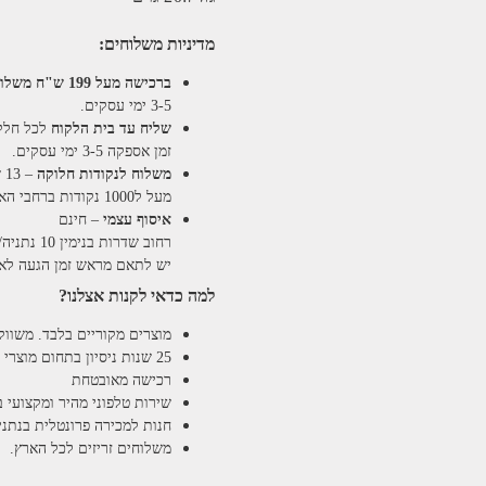
מדיניות משלוחים:
ברכישה מעל 199 ש"ח
משלוחי
3-5 ימי עסקים.
שליח עד בית הלקוח
לכל חלקי ה
זמן אספקה 3-5 ימי עסקים.
משלוח לנקודות חלוקה
– 13 ש"ח
מעל ל1000 נקודות ברחבי הארץ. זמן אספקה 5-8 ימי עסקים.
איסוף עצמי
– חינם
רחוב שדרות בנימין 10 נתניה/ רחוב פנקס 12 נתניה – לבחירתכם
יש לתאם מראש זמן הגעה לאיסוף עצמ
למה כדאי לקנות אצלנו?
מוצרים מקוריים בלבד. משווק
25 שנות ניסיון בתחום מוצרי השיער והטיפוח
רכישה מאובטחת
שירות טלפוני מהיר ומקצועי 
חנות למכירה פרונטלית בנתניה בע
משלוחים זריזים לכל הארץ.