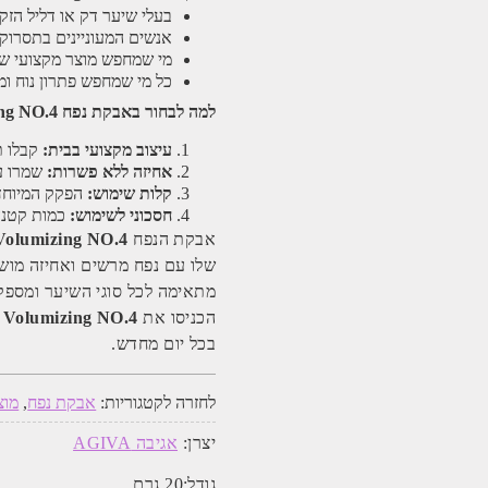
בעלי שיער דק או דליל הזקו
אנשים המעוניינים בתסרוקת
מי שמחפש מוצר מקצועי שי
כל מי שמחפש פתרון נוח ומה
למה לבחור באבקת נפח Agiva Volumizing NO.4?
עיצוב מקצועי בבית:
קבלו ת
אחיזה ללא פשרות:
שמרו ע
קלות שימוש:
הפקק המיוחד מ
חסכוני לשימוש:
כמות קטנה 
אבקת הנפח
Volumizing NO.4
שלו עם נפח מרשים ואחיזה מוש
מתאימה לכל סוגי השיער ומספקת
הכניסו את
 Volumizing NO.4
בכל יום מחדש.
לחזרה לקטגוריות:
אבקת נפח
,
מוצ
יצרן:
אגיבה AGIVA
גודל:
20 גרם