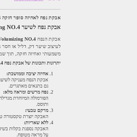
לאחיזה
סופר
חזקה
Agiva
אבקת נפח לאחיזה סופר חזקה Agiva Volumizing NO.4 אגיבה
Volumizing
NO.4
אבקת נפח לשיער Agiva Volumizing NO.4 – אחיזה חזקה ונפח מושלם
אגיבה
אבקת הנפח
Volumizing NO.4
לעיצוב שיער דק, דליל או חסר 
משמעותי ואחיזה חזקה, תוך שמי
יתרונות ותכונות של אבקת נפח Agiva Volumizing NO.4
אחיזה יציבה וממושכת:
אבקת הנפח מעניקה לשיער 
גם בתנאים מאתגרים.
נפח מרשים ומראה מלא:
הפורמולה המיוחדת מגדילה
ותוסס.
מרקם טבעי:
האבקה יוצרת טקסטורה טבע
ללא שאריות:
האבקה נספגת בקלות בשיער
על מראה מטופח.