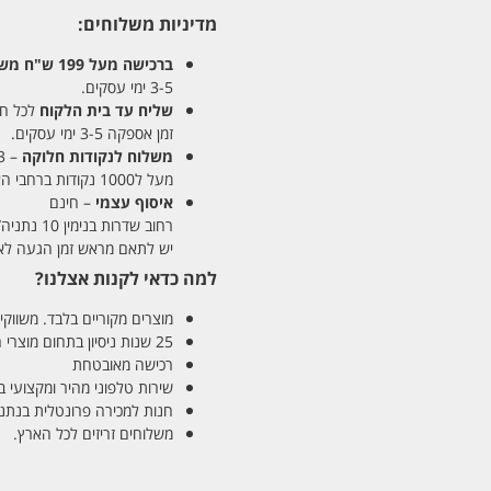
מדיניות משלוחים:
ברכישה מעל 199 ש"ח
משלו
3-5 ימי עסקים.
שליח עד בית הלקוח
לכל חלקי
זמן אספקה 3-5 ימי עסקים.
משלוח לנקודות חלוקה
– 13 ש"ח
מעל ל1000 נקודות ברחבי הארץ. זמן אספקה 5-8 ימי עסקים.
איסוף עצמי
– חינם
רחוב שדרות בנימין 10 נתניה/ רחוב פנקס 12 נתניה – לבחירתכם
יש לתאם מראש זמן הגעה לאיסוף עצ
למה כדאי לקנות אצלנו?
מוצרים מקוריים בלבד. משווקים
25 שנות ניסיון בתחום מוצרי השיער והטיפוח
רכישה מאובטחת
שירות טלפוני מהיר ומקצועי 
חנות למכירה פרונטלית בנתניה בע
משלוחים זריזים לכל הארץ.