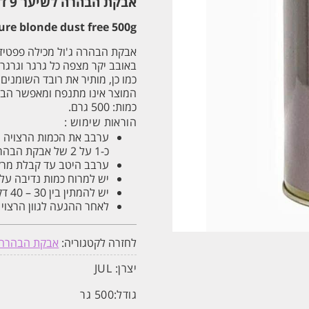
אבקת הבהרה לשיער 9 דרגות 500 גרם ג'ול JUL
ure blonde dust free 500g
אבקת הבהרה ג'ול מכילה פפטידי
באובב יקר מצפה כל גרגר וגרגר
כמו כן, מותיר את רובד השומנים
המוצר אינו מתנפח ומאפשר הבהרה אחידה עד 9 דרגות
כמות: 500 גרם.
הוראות שימוש :
כ-1 על 2 של אבקת הבהרה.
ערבב היטב עד קבלת מר
יש למרוח כמות נדיבה על
יש להמתין בין 30 – 40 דק'
לאחר ההגעה לגוון הרצוי
לחזרה לקטגוריה:
אבקת הבהרה 
יצרן:
JUL
גודל:
500 גר