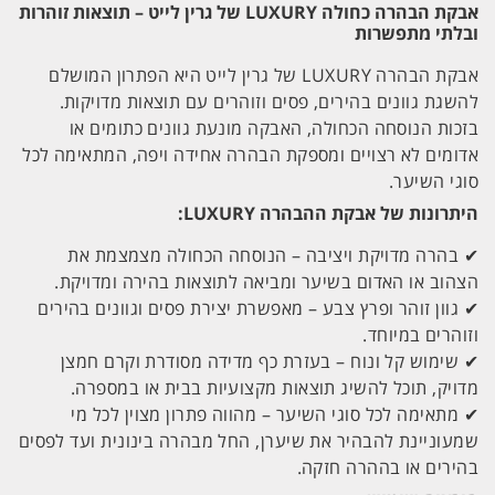
אבקת הבהרה כחולה LUXURY של גרין לייט – תוצאות זוהרות
500
גרם
ובלתי מתפשרות
אבקת הבהרה LUXURY של גרין לייט היא הפתרון המושלם
להשגת גוונים בהירים, פסים וזוהרים עם תוצאות מדויקות.
בזכות הנוסחה הכחולה, האבקה מונעת גוונים כתומים או
אדומים לא רצויים ומספקת הבהרה אחידה ויפה, המתאימה לכל
סוגי השיער.
היתרונות של אבקת ההבהרה LUXURY:
✔ בהרה מדויקת ויציבה – הנוסחה הכחולה מצמצמת את
הצהוב או האדום בשיער ומביאה לתוצאות בהירה ומדויקת.
✔ גוון זוהר ופרץ צבע – מאפשרת יצירת פסים וגוונים בהירים
וזוהרים במיוחד.
✔ שימוש קל ונוח – בעזרת כף מדידה מסודרת וקרם חמצן
מדויק, תוכל להשיג תוצאות מקצועיות בבית או במספרה.
✔ מתאימה לכל סוגי השיער – מהווה פתרון מצוין לכל מי
שמעוניינת להבהיר את שיערן, החל מבהרה בינונית ועד לפסים
בהירים או בההרה חזקה.