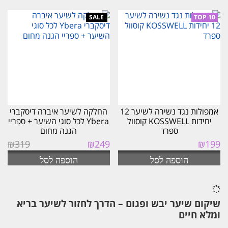
₪249.
₪289.
אמפולות נגד נשירה לשיער 12
החלקה לשיער איברה דיסקברי
יחידות KOSSWELL קוסוול
Ybera לכל סוגי השיער + ספריי
ספרד
הגנה מחום
המחיר
המחיר
₪
319
₪
249
₪
199
המקורי
הנוכחי
הוספה לסל
הוספה לסל
היה:
הוא:
₪249.
₪319.
שיקום שיער יבש ופגום – הדרך לחזור לשיער בריא
ומלא חיים