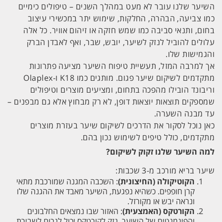
השיער שלנו עובר לא מעט במהלך השנים – טיפולים כימיים
כמו צביעה, הבהרה, החלקות, שימוש יתר במכשירי עיצוב
בחום, ותנאי סביבה כמו שמש חזקה או זיהום אוויר. כל אלה
עלולים להוביל לנזק לשיער, יובש, שבר, ואף לאבדן הברק
והגמישות שלו.
אך למרבה המזל, תעשיית טיפוח השיער מציעה פתרונות
מתקדמים לשיקום שיער פגום. מותגים כמו K18 ו-Olaplex
וריבונד הובילו מהפכה בתחום, ומציעים מוצרים וטיפולים
שמספקים תוצאות יוצאות דופן, לא רק מבחוץ אלא גם מבפנים –
עד מבנה השערה.
כאן נוכל לסקור את הדרכים לשיקום שיער בעזרת מוצרים
מתקדמים, כולל טיפים לשימוש נכון בהם.
למה השיער שלנו זקוק לשיקום?
שיער בריא מורכב מ-3 שכבות:
הקוטיקולה (החיצונית)
: השכבה המגנה שמורכבת מתאי
קרן חופפים. כשהיא נפגעת, השיער מאבד את ההגנה שלו
ונראה יבש או מקורזל.
הקורטקס (האמצעית)
: האזור שבו נמצאים החלבונים
והפיגמנטים של השיער. נזק לקורטקס יכול לגרום לשבירת