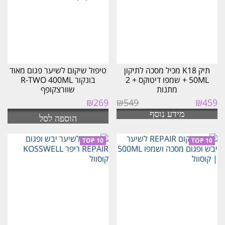
תיק K18 מכיל מסכה לתיקון
טיפול שיקום לשיער פגום מאוד
50ML + שמפו דיטוקס + 2
בונקור R-TWO 400ML
מתנות
שוורצקופף
המחיר
המחיר
₪
269
₪
549
₪
459
המקורי
הנוכחי
מידע נוסף
הוספה לסל
היה:
הוא:
₪459.
₪549.