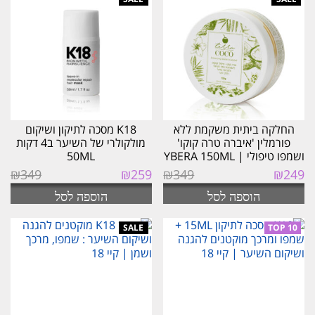
העדכני
ביותר
החלקה ביתית משקמת ללא
K18 מסכה לתיקון ושיקום
פורמלין 'איברה טרה קוקו'
מולקולרי של השיער ב4 דקות
ושמפו טיפולי | YBERA 150ML
50ML
המחיר
המחיר
המחיר
המחיר
₪
349
₪
259
₪
349
₪
249
המקורי
הנוכחי
המקורי
הנוכחי
הוספה לסל
הוספה לסל
היה:
הוא:
היה:
הוא:
₪259.
₪349.
₪249.
₪349.