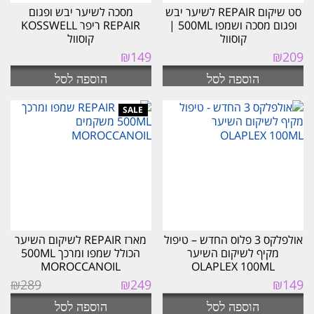
סט שיקום REPAIR לשיער יבש
מסכה לשיער יבש ופגום
ופגום מסכה ושמפו 500ML |
REPAIR ריפר KOSSWELL
קוסוול
קוסוול
₪
149
₪
209
הוספה לסל
הוספה לסל
אולפלקס 3 פלוס החדש – טיפול
מארז REPAIR לשיקום השיער
מקיף לשיקום השיער
הכולל שמפו ומרכך 500ML
MOROCCANOIL
OLAPLEX 100ML
המחיר
המחיר
₪
289
₪
249
₪
149
המקורי
הנוכחי
הוספה לסל
הוספה לסל
היה:
הוא: