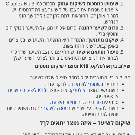
שימוש במסכות לשיקום עמוק
: מסכות כמו Olaplex No.3
או K18 משפרות את מצבו של השיער בצורה דרמטית. יש
למרוח אותן לפי ההוראות ולתת להן לפעול למשך הזמן
הנדרש.
סרום לשיער להגנה
: סרום איכותי מגן על השיער מנזקי חום
ומוסיף ברק.
שיקום מתמשך
: התמדה היא המפתח. השתמשי במוצרים
באופן קבוע לשימור התוצאות.
טיפול מותאם אישית
: שוחחי עם מעצב השיער שלך כדי
לבחור את המוצרים המתאימים ביותר לצרכי השיער שלך.
שילוב בין אולפלקס, K18 ומוצרי שיקום נוספים
השילוב בין המוצרים יכול לספק טיפול שלם לשיער:
התחילי ב
שמפו ללא מלחים
לניקוי עדין.
השתמשי במוצרי
אולפלקס
או ב-מוצרי
K18 לשיקום קשרים
או פפטידים.
סיימי עם
סרום להגנה וחיזוק השיער.
חשוב להקפיד על שימוש
במסכה לשיער
להגנה ושמירה יום
יומית לאחר חפיפה.
שיקום לשיער – איזה מוצר יתאים לך?
שיקום שיער הוא לא רק עניין של אסתטיקה – הוא חיוני