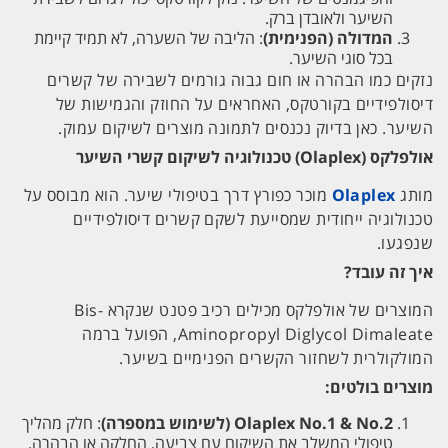
השיער ולאובדן ברק.
המדולה (הפנימית)
: הליבה של השערה, לא תמיד קיימת
בכל סוגי השיער.
נזקים כמו הבהרה או חום גבוה גורמים לשבירה של קשרים
דיסולפידיים בקורטקס, האחראים על החוזק והגמישות של
השיער. כאן בדיוק נכנסים לתמונה מוצרים לשיקום עמוק.
אולפלקס (Olaplex) טכנולוגיה לשיקום קשרי השיער
מותג
Olaplex
מוכר כפורץ דרך בטיפולי שיער. הוא מבוסס על
טכנולוגיה ייחודית שמסייעת לשקם קשרים דיסולפידיים
שנפגעו.
איך זה עובד?
המוצרים של אולפלקס מכילים רכיב פטנט שנקרא Bis-
Aminopropyl Diglycol Dimaleate, הפועל ברמה
המולקולרית לשחזור הקשרים הפנימיים בשיער.
מוצרים בולטים:
Olaplex No.1 & No.2 (לשימוש במספרה)
: חלק מהליך
טיפולי המשלב את השיקום עם צביעה, החלקה או הבהרה.