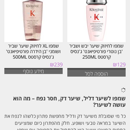
שמפו לחיזוק שיער יבש ושביר
שמפו XL לחיזוק שיער שביר
'בן נוטרי פורטיפיאנט' ג'נסיס
ושומני 'בן הידרה פורטיפיאנט'
קרסטס 250ML
ג'נסיס קרסטס 500ML
₪
239
₪
129
מידע נוסף
הוספה לסל
שמפו לשיער דליל, שיער דק, חסר נפח – מה הוא
עושה לשיער?
כל מי שסובלת משיער דק ודליל מחפשת פתרון כלשהו לנפח את
השיער במראה טבעי ושופע. חלק מהפתרון כיום שמציעים