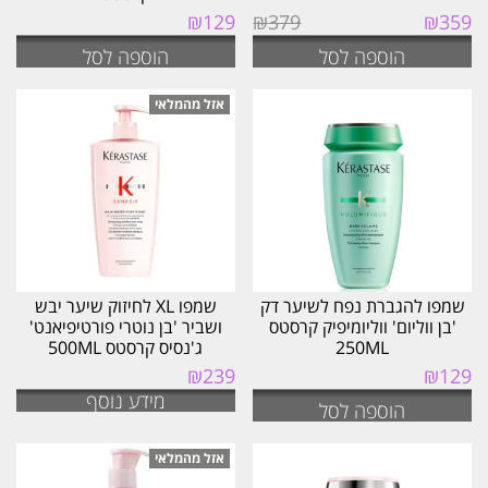
המחיר
המחיר
₪
129
₪
379
₪
359
המקורי
הנוכחי
הוספה לסל
הוספה לסל
היה:
הוא:
₪359.
₪379.
שמפו להגברת נפח לשיער דק
שמפו XL לחיזוק שיער יבש
'בן ווליום' ווליומיפיק קרסטס
ושביר 'בן נוטרי פורטיפיאנט'
250ML
ג'נסיס קרסטס 500ML
₪
239
₪
129
מידע נוסף
הוספה לסל