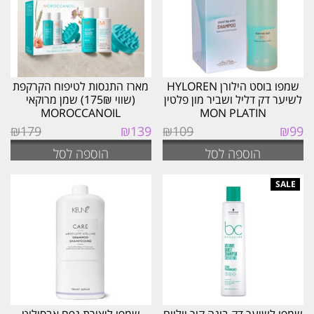
שמפו בוסט הילורן HYLOREN
מארז התנסות לטיפוח הקרקפת
לשיער דק דליל ושביר מון פלטין
(שווי 175₪) שמן מרוקאי
MOROCCANOIL
MON PLATIN
המחיר
המחיר
המחיר
המחיר
₪
179
₪
139
₪
109
₪
99
המקורי
הנוכחי
המקורי
הנוכחי
הוספה לסל
הוספה לסל
היה:
הוא:
היה:
הוא:
₪139.
₪179.
₪99.
₪109.