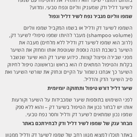
בתחום המוצרי שיער הוא להתחיל את החפיפה עם שמפו
לשיער דליל ודק שמעניק ווליום ונפח טבעי. ומדוע?
שמפו ווליום מגביר נפח לשיר דליל ונפול
השמפו לשיער דק ודליל או בשמו המקביל שמפו ווליום
(shampoo volume) מעבר להיותו שמפו טיפולי לשיער דק,
(לרוב הוא שמפו לשיער דק ודליל ללא מלחים) מעבה את
השיער בשכבת הזנה נוספת שעוטפת אותו ומחזק את השיער
מפני שבירה ופיצול קצוות. כידוע שיער דק הוא שיער שנשבר
בקלות והטיפול המתאים לו הוא בראש ובראשונה טיפול לחיזוק
השיער כך אנחנו נשמור על הקיים ונחזק את שורשי השיער ואת
סיב השיער הדק והדליל.
שיער דליל דורש טיפול ותחזוקה יומיומית
לפני השימוש בתוספות שיער שמכבידות על השיער וקורעות
אותו יש לבחור נכון את הטיפול בשיער דק – והוא ללא ספק
שמפו נכון שמתאים לשיער דק ודליל וחסר נפח טבעי.
מבחר ענק של שמפו לשיר דליל ודק לבחירתכם באתר
באתר תוכלו למצוא מגוון רחב של שמפו לשיער דק ודליל ממגוון