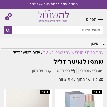
משלוח חינם בקניה מעל 199 ש"ח
0
תפריט
סינון
עמוד הבית
/
מוצרי שיער
/
שמפו לשיער
/ שמפו לשיער דליל
מותג
שמפו לשיער דליל
הכי פופולרי
הכי חדש
מחיר נמוך
ממוין
מציג 1–16 מתוך 47 תוצאות
לפי
הפריט
העדכני
ביותר