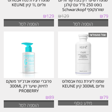
שמפו לשיער דק בונה קור ווליום
שמפו ליצירת נפח אבסולוט
בוסט 250 מ"ל עם קולגן
ווליום 1L קיון KEUNE
שוורצקופף Schwarzkopf
המחיר
המחיר
₪
129
₪
129
₪
79
המקורי
הנוכחי
הוספה לסל
הוספה לסל
היה:
הוא:
₪79.
₪129.
שמפו ליצירת נפח אבסולוט
פרוברי שמפו אנרג'יזר משקם
ווליום 300ML קיון KEUNE
לחיזוק שיער דק 300ML
PROBERRY
₪
89
₪
79
מידע נוסף
הוספה לסל