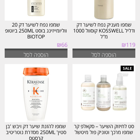
שמפו מעניק נפח לשיער דק
שמפו נפח לשיער דק 20
ודליל KOSSWELL קוסוול 1000
ווליומייזינג בוסט 250ML ביוטופ
מ"ל
BIOTOP
₪
66
₪
119
הוספה לסל
הוספה לסל
סט לחיזוק השיער – סקאלפ קר
שמפו להזנת שיער דק ויבש 'בן
שמפו מרכך וטוניק פול מיטשל
סטין' 250ML מסדרת נוטריטיב
קרסטס