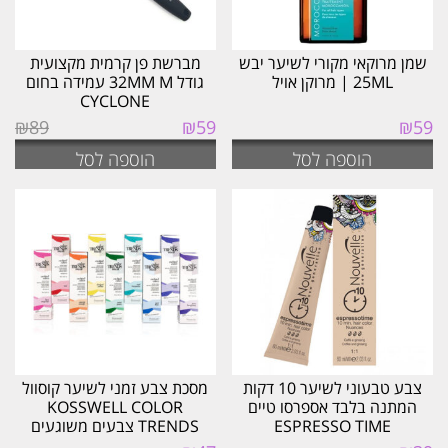
שמן מרוקאי מקורי לשיער יבש
מברשת פן קרמית מקצועית
25ML | מרוקן אויל
גודל 32MM M עמידה בחום
CYCLONE
המחיר
המחיר
₪
89
₪
59
₪
59
המקורי
הנוכחי
הוספה לסל
הוספה לסל
היה:
הוא:
₪59.
₪89.
צבע טבעוני לשיער 10 דקות
מסכת צבע זמני לשיער קוסוול
המתנה בלבד אספרסו טיים
KOSSWELL COLOR
ESPRESSO TIME
TRENDS צבעים משוגעים