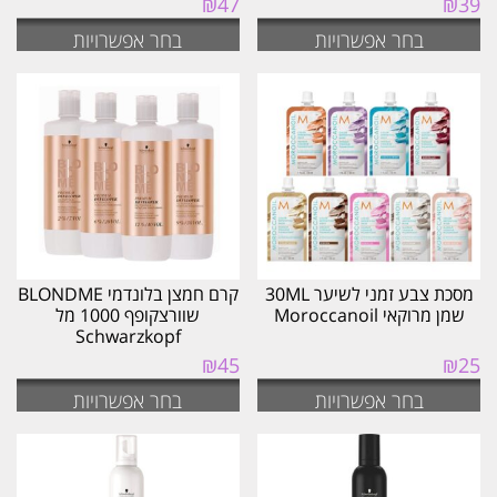
₪
47
₪
39
בחר אפשרויות
בחר אפשרויות
מסכת צבע זמני לשיער 30ML
קרם חמצן בלונדמי BLONDME
שמן מרוקאי Moroccanoil
שוורצקופף 1000 מל
Schwarzkopf
₪
45
₪
25
בחר אפשרויות
בחר אפשרויות