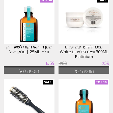
העדכני
ביותר
מסכה לשיער יבש ופגום
שמן מרוקאי מקורי לשיער דק
300ML וויאט פלטיניום White
ודליל 25ML | מרוקן אויל
Platinium
המחיר
המחיר
₪
59
₪
89
₪
59
המקורי
הנוכחי
הוספה לסל
הוספה לסל
היה:
הוא:
₪59.
₪89.