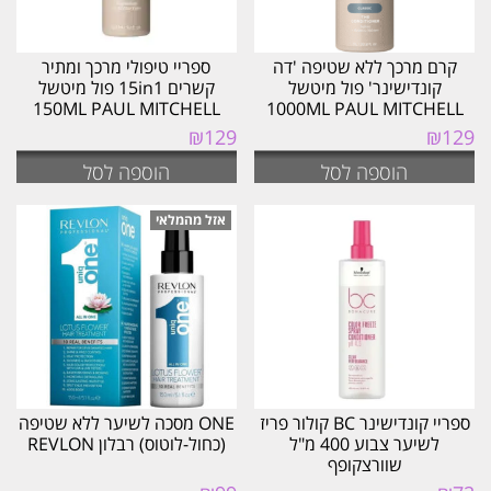
קרם מרכך ללא שטיפה 'דה
ספריי טיפולי מרכך ומתיר
קונדישינר' פול מיטשל
קשרים 15in1 פול מיטשל
150ML PAUL MITCHELL
1000ML PAUL MITCHELL
₪
129
₪
129
הוספה לסל
הוספה לסל
ספריי קונדישינר BC קולור פריז
ONE מסכה לשיער ללא שטיפה
לשיער צבוע 400 מ"ל
(כחול-לוטוס) רבלון REVLON
שוורצקופף