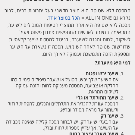
המסכה ללא שטיפה הוא מוצר חדשני בעל יתרונות רבים, לרוב
נקרא גם ALL IN ONE =
הכל במוצר אחד
.
מסכה ללא שטיפה היא אחד ממוצרי הטיפוח המובילים לשיער,
המתאימה במיוחד לאנשים המחפשים פתרון פשוט ויעיל
לשיקום, לחות והגנה לשיערם. בניגוד למסכות שיער קלאסיות
שדורשות שטיפה לאחר השימוש, מסכה זו נשארת על השיער
ומספקת הזנה מתמשכת ועמוקה לאורך היום.
למי היא מיועדת?
שיער יבש ופגום
אם השיער שלך יבש, מפוצל או שעבר טיפולים כימיים כמו
החלקה או צביעה, המסכה מעניקה לחות והזנה עמוקה
לשיקום המראה.
שיער מתולתל או גלי
המסכה עוזרת להגדיר את התלתלים והגלים, להפחית קרזול
ולשמור על מראה מסודר ובריא.
שיער דק
עבור בעלי שיער דק, יש לבחור מסכה קלילה שאינה מכבידה
על השיער, אך עדיין מספקת לחות וברק.
שיער שעבר עיצוב בחום