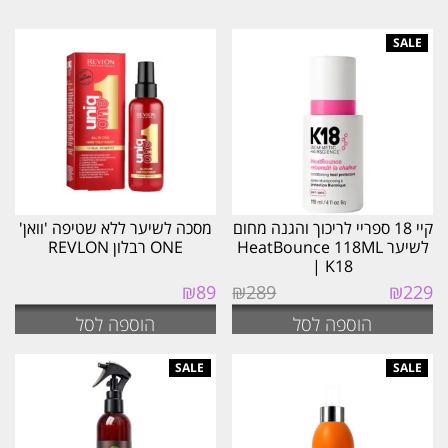
לפי
הפריט
העדכני
ביותר
קיי 18 ספריי לריכוך והגנה מחום
מסכה לשיער ללא שטיפה 'וואן'
לשיער HeatBounce 118ML
ONE רבלון REVLON
| K18
המחיר
המחיר
₪
89
₪
289
₪
229
המקורי
הנוכחי
הוספה לסל
הוספה לסל
היה:
הוא:
₪229.
₪289.