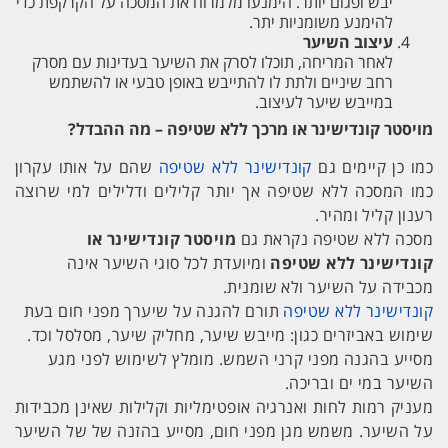
יבש ופגום יותר. הימנעו מלמרוח את המסכה על הקרקפת כדי
להימנע משומניות יתר.
עיצוב השיער
לאחר המריחה, תוכלו לסרק את השיער בעדינות עם מסרק
רחב שיניים ולתת לו להתייבש באופן טבעי או להשתמש
במייבש שיער לעיצוב.
מויסטר קונדישינר או מרכך ללא שטיפה – מה ההבדל?
כמו כן קיימים גם
קונדישינר ללא שטיפה
שהם על אותו עקרון
כמו המסכה ללא שטיפה אך יותר קלילים ודלילים למי שרוצה
רענון קליל ומהיר.
מסכה ללא שטיפה נקראת גם
מויסטר קונדישינר או
קונדישינר ללא שטיפה
ומיועדת לכל סוגי השיער אינה
מכבידה על השיער ולא שומנית.
קונדישינר ללא שטיפה
תורם להגנה על שיערך מפני חום בעת
שימוש באביזרים כגון: מייבש שיער, מחליק שיער, מסלסל וכד.
מסייע בהגנה מפני קרני השמש. מומלץ לשימוש לפני מגע
השיער במי ים ובריכה.
מעניק רמות לחות ואנרגיה אופטימליות וקלילות שאינן מכבידות
על השיער. משמש מגן מפני חום, מסייע בהזנה של של השיער