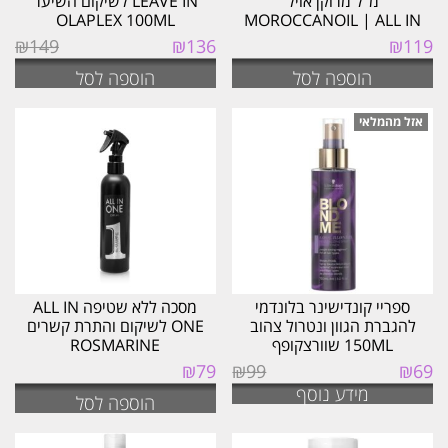
מ"ל מרוקן אויל
LEAVE IN לשיקום השיער
OLAPLEX 100ML
MOROCCANOIL | ALL IN
ONE
המחיר
המחיר
₪
149
₪
136
₪
119
המקורי
הנוכחי
הוספה לסל
הוספה לסל
היה:
הוא:
₪136.
₪149.
ספריי קונדישינר בלונדמי
מסכה ללא שטיפה ALL IN
להגברת הגוון ונטרול צהוב
ONE לשיקום והתרת קשרים
150ML שוורצקופף
ROSMARINE
SCHWARZKOPF
המחיר
המחיר
₪
79
₪
99
₪
69
המקורי
הנוכחי
מידע נוסף
הוספה לסל
היה:
הוא:
₪69.
₪99.