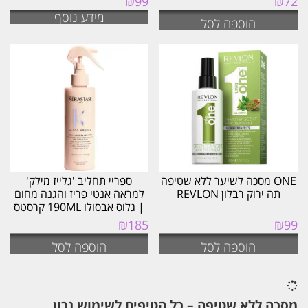
₪
99
₪
72
מידע נוסף
הוספה לסל
ONE מסכה לשיער ללא שטיפה
ספריי תחליב 'גלייז מילק'
תה ירוק רבלון REVLON
למראה אנטי פריז והגנה מחום
| גלוס אבסולו 190ML קרסטס
₪
185
₪
99
הוספה לסל
הוספה לסל
מסכה ללא שטיפה – כל הטיפים לשימוש נכון