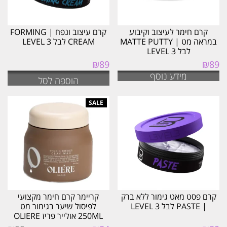
קרם חימר לעיצוב וקיבוע
קרם עיצוב ונפח | FORMING
במראה מט | MATTE PUTTY
CREAM לבל LEVEL 3
לבל LEVEL 3
₪
89
₪
89
מידע נוסף
הוספה לסל
קרם פסט מאט גימור ללא ברק
קריימר קרם חימר מקצועי
| PASTE לבל LEVEL 3
לפיסול שיער בגימור מט
250ML אולייר פריז OLIERE
המחיר
המחיר