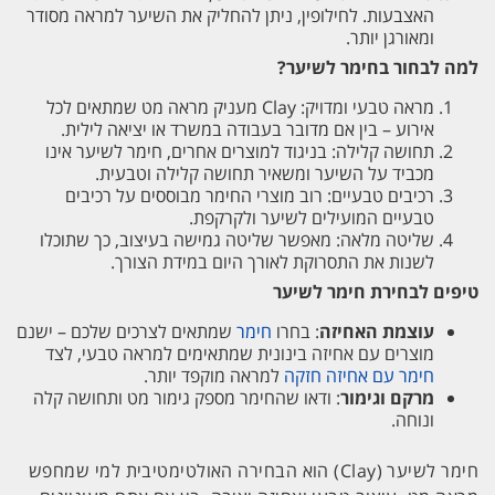
האצבעות. לחילופין, ניתן להחליק את השיער למראה מסודר
ומאורגן יותר.
למה לבחור בחימר לשיער?
מראה טבעי ומדויק: Clay מעניק מראה מט שמתאים לכל
אירוע – בין אם מדובר בעבודה במשרד או יציאה לילית.
תחושה קלילה: בניגוד למוצרים אחרים, חימר לשיער אינו
מכביד על השיער ומשאיר תחושה קלילה וטבעית.
רכיבים טבעיים: רוב מוצרי החימר מבוססים על רכיבים
טבעיים המועילים לשיער ולקרקפת.
שליטה מלאה: מאפשר שליטה גמישה בעיצוב, כך שתוכלו
לשנות את התסרוקת לאורך היום במידת הצורך.
טיפים לבחירת חימר לשיער
עוצמת האחיזה
: בחרו
חימר
שמתאים לצרכים שלכם – ישנם
מוצרים עם אחיזה בינונית שמתאימים למראה טבעי, לצד
חימר עם אחיזה חזקה
למראה מוקפד יותר.
מרקם וגימור
: ודאו שהחימר מספק גימור מט ותחושה קלה
ונוחה.
חימר לשיער (Clay) הוא הבחירה האולטימטיבית למי שמחפש