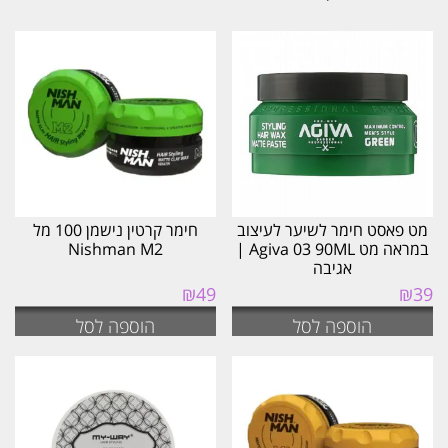
לפי
הפריט
העדכני
ביותר
מט פאסט חימר לשיער לעיצוב
חימר קרטין נישמן 100 מל
במראה מט Agiva 03 90ML |
Nishman M2
אגיבה
₪
49
₪
39
הוספה לסל
הוספה לסל