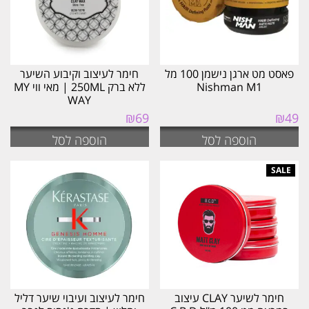
פאסט מט ארגן נישמן 100 מל
חימר לעיצוב וקיבוע השיער
Nishman M1
ללא ברק 250ML | מאי ווי MY
WAY
₪
69
₪
49
הוספה לסל
הוספה לסל
חימר לשיער CLAY עיצוב
חימר לעיצוב ועיבוי שיער דליל