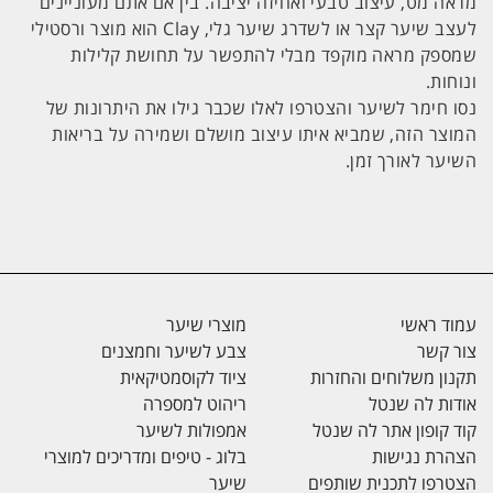
מראה מט, עיצוב טבעי ואחיזה יציבה. בין אם אתם מעוניינים
לעצב שיער קצר או לשדרג שיער גלי, Clay הוא מוצר ורסטילי
שמספק מראה מוקפד מבלי להתפשר על תחושת קלילות
ונוחות.
נסו חימר לשיער והצטרפו לאלו שכבר גילו את היתרונות של
המוצר הזה, שמביא איתו עיצוב מושלם ושמירה על בריאות
השיער לאורך זמן.
עמוד ראשי
מוצרי שיער
צור קשר
צבע לשיער וחמצנים
תקנון משלוחים והחזרות
ציוד לקוסמטיקאית
אודות לה שנטל
ריהוט למספרה
קוד קופון אתר לה שנטל
אמפולות לשיער
הצהרת נגישות
בלוג - טיפים ומדריכים למוצרי
הצטרפו לתכנית שותפים
שיער