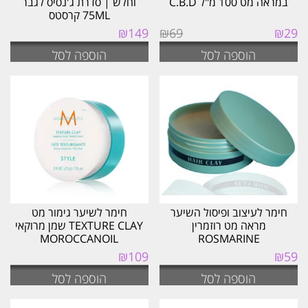
במראה מט 100 מ"ל C.B.D
וחלש | סדרת ג'נסיס לגבר
75ML קרסטס
המחיר
המחיר
₪
149
₪
69
₪
29
המקורי
הנוכחי
הוספה לסל
הוספה לסל
היה:
הוא:
₪29.
₪69.
חימר לעיצוב ופיסול השיער
חימר לשיער גימור מט
מראה מט רוזמרין
TEXTURE CLAY שמן מרוקאי
MOROCCANOIL
ROSMARINE
₪
109
₪
59
הוספה לסל
הוספה לסל