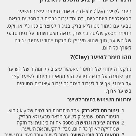
חימר לשיער (Hair Clay) הוא אחד ממוצרי עיצוב השיער
הפופולריים ביותר כיום, במיוחד עבור גברים שמחפשים מראה
טבעי עם גימור מט וללא ברק. בניגוד למוצרים כמו ג'ל או ווקס,
החימר מספק שליטה גמישה, מראה מאט ושומר על נפח טבעי
של השיער, תוך שהוא מעניק לו מרקם ייחודי ואחיזה יציבה
לאורך כל היום.
מהו חימר לשיער (Clay)?
מרקמו הייחודי של החימר מאפשר עיצוב קל ומהיר של השיער
תוך שמירה על מראה טבעי. הוא מתאים במיוחד לשיער קצר
עד בינוני, אך יכול לעבוד היטב גם עבור עיצובים מסוימים
בשיער ארוך.
יתרונות השימוש בחימר לשיער
גימור מט ללא ברק
: אחד היתרונות הבולטים של Clay הוא
הגימור המט, שמעניק לשיער מראה טבעי ולא מבריק.
אחיזה יציבה וגמישה
: מספק אחיזה בינונית עד חזקה
שמחזיקה לאורך כל היום, מבלי להקשות את השיער.
מתאים לכל סוגי השיער
: חימר לשיער עובד מצוין עם שיער