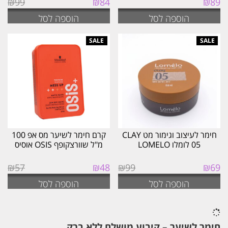
₪
99
₪
84
₪
89
המקורי
הנוכחי
הוספה לסל
הוספה לסל
היה:
הוא:
₪84.
₪99.
חימר לעיצוב וגימור מט CLAY
קרם חימר לשיער מס אפ 100
05 לומלו LOMELO
מ"ל שוורצקופף OSIS אוסיס
המחיר
המחיר
המחיר
המחיר
₪
57
₪
48
₪
99
₪
69
המקורי
הנוכחי
המקורי
הנוכחי
הוספה לסל
הוספה לסל
היה:
הוא:
היה:
הוא:
₪48.
₪57.
₪69.
₪99.
חימר לשיער – קיבוע מושלם ללא ברק