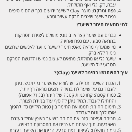
עבה, דק, גלי ואף מתולתל.
נפח ומרקם
: מוצרי Clay לשיער ידועים בכך שהם מוסיפים
נפח לשיער ויוצרים מרקם עשיר וטבעי.
למי מתאים חימר לשיער?
גברים עם שיער קצר או בינוני: מושלם ליצירת תסרוקות
במראה טבעי, עם נפח ואחיזה.
מי שמעדיף מראה מאט: חימר לשיער מיועד לאנשים שרוצים
גימור ללא ברק.
שיער גלי או מתולתל: מתאים לעיצוב גמיש והדגשת המרקם
הטבעי של השיער.
איך להשתמש בחימר לשיער (Clay)?
הכנת השיער: תחילה, יש לוודא שהשיער נקי ויבש. ניתן
לעבוד גם על שיער לח במידה ורוצים מראה רך יותר.
כמות קטנה: קחו כמות קטנה של חימר (בגודל אפונה)
והתחילו לעבוד. תמיד ניתן להוסיף עוד במידת הצורך.
חימום החימר: חממו את החימר בין כפות הידיים כדי להפוך
אותו לרך ונוח לעבודה.
מריחה ועיצוב: פזרו את החימר בשיער באופן אחיד בעזרת
האצבעות, תוך שאתם מעצבים את התסרוקת הרצויה.
גימור מושלם: לעיצוב נפח טבעי, הרימו את השיער בעזרת