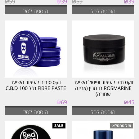
₪
59
₪
39
₪
59
₪
39
המקורי
הנוכחי
המקורי
הנוכחי
הוספה לסל
הוספה לסל
היה:
הוא:
היה:
הוא:
₪39.
₪59.
₪39.
₪59.
ווקס חזק לעיצוב ופיסול השיער
ווקס סיבים לעיצוב השיער
ROSMARINE רוזמרין (אריזה
FIBRE PASTE מ"ל 100 C.B.D
שחורה)
₪
69
₪
45
הוספה לסל
הוספה לסל