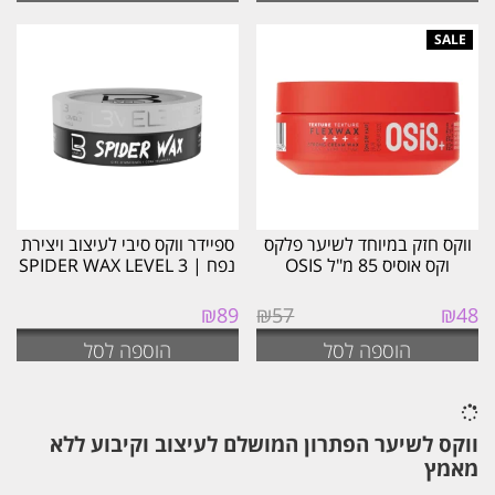
ווקס חזק במיוחד לשיער פלקס
ספיידר ווקס סיבי לעיצוב ויצירת
וקס אוסיס 85 מ"ל OSIS
נפח | SPIDER WAX LEVEL 3
המחיר
המחיר
₪
89
₪
57
₪
48
המקורי
הנוכחי
הוספה לסל
הוספה לסל
היה:
הוא:
₪48.
₪57.
ווקס לשיער הפתרון המושלם לעיצוב וקיבוע ללא
מאמץ