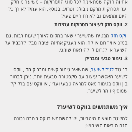
אחיזה חזקה שמתאימה לכל סוגי התסרוקות – משיער מוחלק
ועד תסרוקות מרקם מבולגן ופרוע. בנוסף, הוא עמיד לאורך כל
היום ומתאים גם לאורח חיים פעיל.
2.
ווקס חזק לעיצוב תסרוקות עמידות
ווקס חזק
מבטיח שהשיער יישאר במקום לאורך שעות רבות, גם
במזג אוויר חם או לח. הוא מעניק אחיזה יציבה מבלי להכביד על
השיער או לגרום לו להיראות שומני.
3.
גימור טבעי ומבריק
בניגוד
לג'ל לשיער
, שמשאיר גימור קשיח ומבריק מדי, ווקס
לשיער מאפשר עיצוב עם טקסטורה טבעית יותר. ניתן לבחור
בין ווקס בגימור מאט למראה טבעי ועדין, או ווקס עם ברק קל
שמוסיף זוהר לשיער.
איך משתמשים בווקס לשיער?
להשגת תוצאות מיטביות, יש להשתמש בווקס בצורה נכונה.
הנה הוראות השימוש: