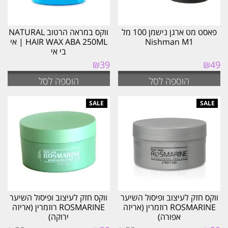
פאסט מט ארגן נישמן 100 מל
ווקס במראה הרטוב NATURAL
Nishman M1
HAIR WAX ABA 250ML | אי
בי אי
₪
39
₪
49
הוספה לסל
הוספה לסל
ווקס חזק לעיצוב ופיסול השיער
ווקס חזק לעיצוב ופיסול השיער
ROSMARINE רוזמרין (אריזה
ROSMARINE רוזמרין (אריזה
אפורה)
ירוקה)
המחיר
המחיר
המחיר
המחיר