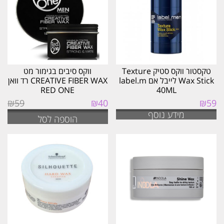
טקסטור ווקס סטיק Texture
ווקס סיבים בגימור מט
CREATIVE FIBER WAX רד וואן
RED ONE
40ML
המחיר
המחיר
₪
59
₪
40
₪
59
המקורי
הנוכחי
מידע נוסף
הוספה לסל
היה:
הוא:
₪40.
₪59.