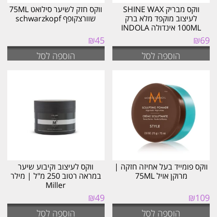
ווקס מבריק SHINE WAX
ווקס חזק לשיער סילואט 75ML
לעיצוב מוקפד מלא ברק
שוורצקופף schwarzkopf
100ML אינדולה INDOLA
₪
45
₪
69
הוספה לסל
הוספה לסל
ווקס פומייד בעל אחיזה חזקה |
ווקס לעיצוב וקיבוע שיער
מרוקן אויל 75ML
במראה רטוב 250 מ"ל | מילר
Miller
₪
49
₪
109
הוספה לסל
הוספה לסל