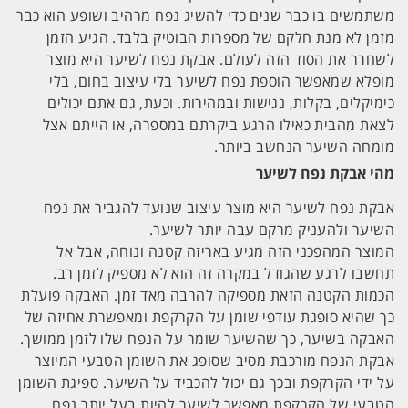
משתמשים בו כבר שנים כדי להשיג נפח מרהיב ושופע הוא כבר
מזמן לא מנת חלקם של מספרות הבוטיק בלבד. הגיע הזמן
לשחרר את הסוד הזה לעולם. אבקת נפח לשיער היא מוצר
מופלא שמאפשר הוספת נפח לשיער בלי עיצוב בחום, בלי
כימיקלים, בקלות, נגישות ובמהירות. וכעת, גם אתם יכולים
לצאת מהבית כאילו הרגע ביקרתם במספרה, או הייתם אצל
מומחה השיער הנחשב ביותר.
מהי אבקת נפח לשיער
אבקת נפח לשיער היא מוצר עיצוב שנועד להגביר את נפח
השיער ולהעניק מרקם עבה יותר לשיער.
המוצר המהפכני הזה מגיע באריזה קטנה ונוחה, אבל אל
תחשבו לרגע שהגודל במקרה זה הוא לא מספיק לזמן רב.
הכמות הקטנה הזאת מספיקה להרבה מאד זמן. האבקה פועלת
כך שהיא סופגת עודפי שומן על הקרקפת ומאפשרת אחיזה של
האבקה בשיער, כך שהשיער שומר על הנפח שלו לזמן ממושך.
אבקת הנפח מורכבת מסיב שסופג את השומן הטבעי המיוצר
על ידי הקרקפת ובכך גם יכול להכביד על השיער. ספיגת השומן
הטבעי של הקרקפת מאפשר לשיער להיות בעל יותר נפח.