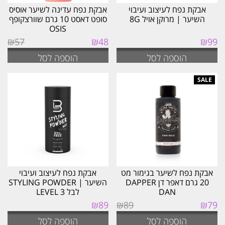
אבקת נפח לעיצוב ועיבוי
אבקת נפח עדינה לשיער אוסיס
השיער | מרוקן אויל 8G
סופט דאסט 10 גרם שוורצקופף
OSIS
המחיר
המחיר
₪
57
₪
48
₪
99
המקורי
הנוכחי
הוספה לסל
הוספה לסל
היה:
הוא:
₪48.
₪57.
אבקת נפח לשיער בגימור מט
אבקת נפח לעיצוב ועיבוי
20 גרם דאפר דן DAPPER
השיער | STYLING POWDER
DAN
לבל LEVEL 3
המחיר
המחיר
₪
89
₪
89
₪
79
המקורי
הנוכחי
הוספה לסל
הוספה לסל
היה:
הוא: