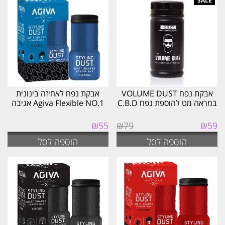
העדכני
ביותר
אבקת נפח VOLUME DUST
אבקת נפח לאחיזה בינונית
במראה מט להוספת נפח C.B.D
Agiva Flexible NO.1 אגיבה
המחיר
המחיר
₪
55
₪
79
₪
59
המקורי
הנוכחי
הוספה לסל
הוספה לסל
היה:
הוא:
₪59.
₪79.