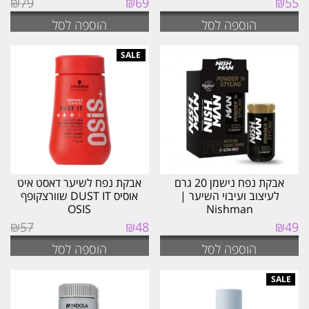
₪
79
₪
69
₪
55
המקורי
הנוכחי
הוספה לסל
הוספה לסל
היה:
הוא:
₪69.
₪79.
אבקת נפח נישמן 20 גרם
אבקת נפח לשיער דאסט איט
לעיצוב ועיבוי השיער |
אוסיס DUST IT שוורצקופף
OSIS
Nishman
המחיר
המחיר
₪
57
₪
48
₪
49
המקורי
הנוכחי
הוספה לסל
הוספה לסל
היה:
הוא:
₪48.
₪57.