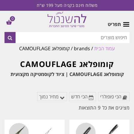
משלוח חינם בקניה מעל 199 ש"ח
0
תפריט
עמוד הבית
/ brands / קומופלאג CAMOUFLAGE
קומופלאג CAMOUFLAGE
קומופלאג CAMOUFLAGE | ציוד לקוסמטיקה מקצועית
הכי פופולרי
הכי חדש
מחיר נמוך
ממוין
מציגים את כל ⁦9⁩ התוצאות
לפי
הפריט
העדכני