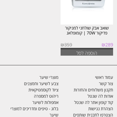
שואב אבק שולחני למניקור
פדיקור 70W | קומופלאג
המחיר
המחיר
₪
359
₪
289
המקורי
הנוכחי
הוספה לסל
היה:
הוא:
₪289.
₪359.
עמוד ראשי
מוצרי שיער
צור קשר
צבע לשיער וחמצנים
תקנון משלוחים והחזרות
ציוד לקוסמטיקאית
אודות לה שנטל
ריהוט למספרה
קוד קופון אתר לה שנטל
אמפולות לשיער
הצהרת נגישות
בלוג - טיפים ומדריכים למוצרי
הצטרפו לתכנית שותפים
שיער