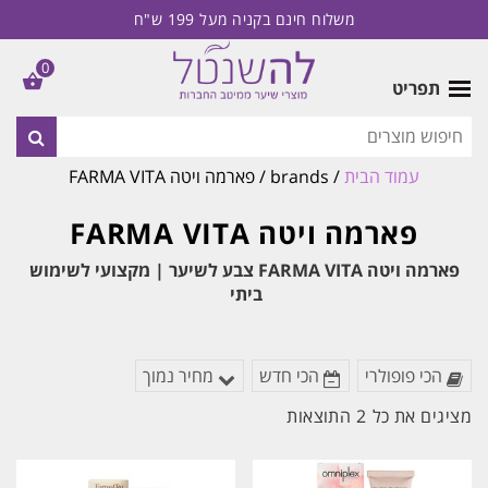
משלוח חינם בקניה מעל 199 ש"ח
0
תפריט
עמוד הבית
/ brands / פארמה ויטה FARMA VITA
פארמה ויטה FARMA VITA
פארמה ויטה FARMA VITA צבע לשיער | מקצועי לשימוש
ביתי
הכי פופולרי
הכי חדש
מחיר נמוך
ממוין
מציגים את כל ⁦2⁩ התוצאות
לפי
הפריט