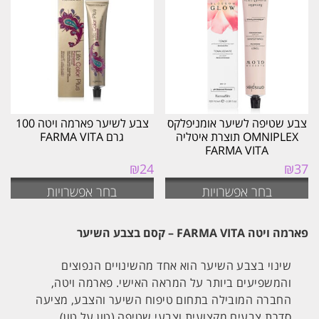
העדכני
ביותר
צבע שטיפה לשיער אומניפלקס
צבע לשיער פארמה ויטה 100
OMNIPLEX תוצרת איטליה
גרם FARMA VITA
FARMA VITA
₪
24
₪
37
בחר אפשרויות
בחר אפשרויות
פארמה ויטה FARMA VITA – קסם בצבע השיער
שינוי בצבע השיער הוא אחד מהשינויים הנפוצים
והמשפיעים ביותר על המראה האישי. פארמה ויטה,
החברה המובילה בתחום טיפוח השיער והצבע, מציעה
סדרת צבעים מקצועית וצבעי שטיפה (טון על טון)