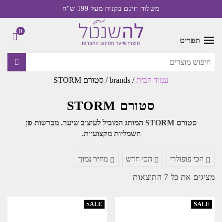
משלוח חינם בקניה מעל 199 ש"ח
0
תפריט
עמוד הבית
/ brands / סטורם STORM
סטורם STORM
סטורם STORM המותג המוביל לעיצוב שיער. מברשות פן
חשמליות מקצועיות.
הכי פופולרי
הכי חדש
מחיר נמוך
ממוין
מציגים את כל ⁦7⁩ התוצאות
לפי
הפריט
העדכני