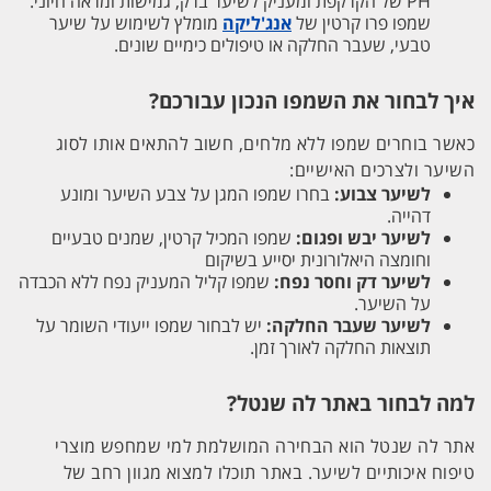
PH של הקרקפת ומעניק לשיער ברק, גמישות ומראה חיוני.
שמפו פרו קרטין של
אנג'ליקה
מומלץ לשימוש על שיער
טבעי, שעבר החלקה או טיפולים כימיים שונים.
איך לבחור את השמפו הנכון עבורכם?
כאשר בוחרים שמפו ללא מלחים, חשוב להתאים אותו לסוג
השיער ולצרכים האישיים:
לשיער צבוע:
בחרו שמפו המגן על צבע השיער ומונע
דהייה.
לשיער יבש ופגום:
שמפו המכיל קרטין, שמנים טבעיים
וחומצה היאלורונית יסייע בשיקום
לשיער דק וחסר נפח:
שמפו קליל המעניק נפח ללא הכבדה
על השיער.
לשיער שעבר החלקה:
יש לבחור שמפו ייעודי השומר על
תוצאות החלקה לאורך זמן.
למה לבחור באתר לה שנטל?
אתר לה שנטל הוא הבחירה המושלמת למי שמחפש מוצרי
טיפוח איכותיים לשיער. באתר תוכלו למצוא מגוון רחב של