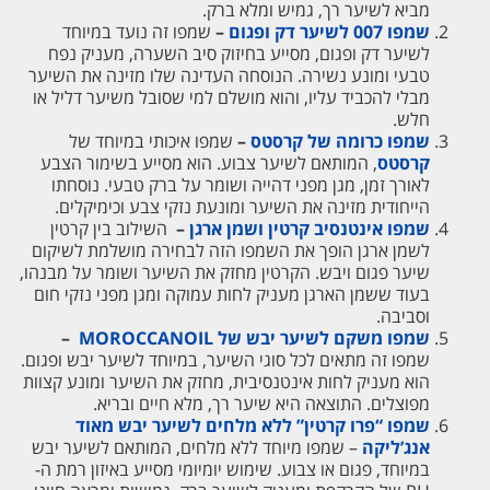
מביא לשיער רך, גמיש ומלא ברק.
שמפו 007 לשיער דק ופגום
–
שמפו זה נועד במיוחד
לשיער דק ופגום, מסייע בחיזוק סיב השערה, מעניק נפח
טבעי ומונע נשירה. הנוסחה העדינה שלו מזינה את השיער
מבלי להכביד עליו, והוא מושלם למי שסובל משיער דליל או
חלש.
שמפו כרומה של קרסטס
–
שמפו איכותי במיוחד של
קרסטס
, המותאם לשיער צבוע. הוא מסייע בשימור הצבע
לאורך זמן, מגן מפני דהייה ושומר על ברק טבעי. נוסחתו
הייחודית מזינה את השיער ומונעת נזקי צבע וכימיקלים.
שמפו אינטנסיב קרטין ושמן ארגן
–
השילוב בין קרטין
לשמן ארגן הופך את השמפו הזה לבחירה מושלמת לשיקום
שיער פגום ויבש. הקרטין מחזק את השיער ושומר על מבנהו,
בעוד ששמן הארגן מעניק לחות עמוקה ומגן מפני נזקי חום
וסביבה.
שמפו משקם לשיער יבש של MOROCCANOIL
–
שמפו זה מתאים לכל סוגי השיער, במיוחד לשיער יבש ופגום.
הוא מעניק לחות אינטנסיבית, מחזק את השיער ומונע קצוות
מפוצלים. התוצאה היא שיער רך, מלא חיים ובריא.
שמפו “פרו קרטין” ללא מלחים לשיער יבש מאוד
אנג’ליקה
– שמפו מיוחד ללא מלחים, המותאם לשיער יבש
במיוחד, פגום או צבוע. שימוש יומיומי מסייע באיזון רמת ה-