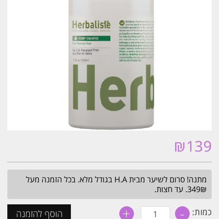
₪
139
מתנה! סרום לשיער מבית H.A בגודל מלא. בכל הזמנה מעל
349₪. עד חצות.
+
-
כמות
כמות:
הוסף להזמנה
של