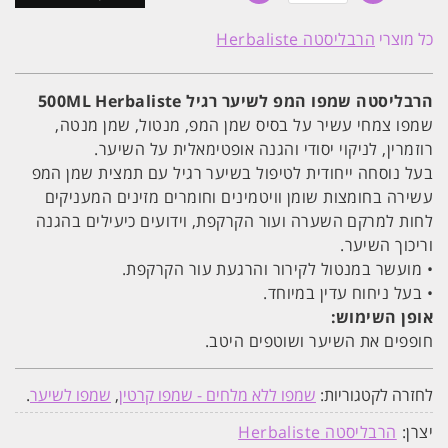
הרבליסטה
שמפו
כל מוצרי
הרבליסטה Herbaliste
המפ
לשיער
רגיל
500ML
הרבליסטה שמפו המפ לשיער רגיל 500ML Herbaliste
Herbaliste
שמפו צמחי עשיר על בסיס שמן המפ, מנטול, שמן מנטה,
רוזמרין, לניקוי יסודי והגנה אופטימאלית על השיער.
בעל נוסחה ייחודית לטיפול בשיער רגיל עם תמצית שמן המפ
עשירה בחומצות שומן וויטמינים וחומרים מזינים המעניקים
לחות למרקם השערה ועור הקרקפת, וידועים כיעילים בהגנה
וריכוך השיער.
• מועשר במנטול לקירור והרגעת עור הקרקפת.
• בעל ניחוח עדין במיוחד.
אופן השימוש:
חופפים את השיער ושוטפים היטב.
לחזרה לקטגוריות:
שמפו ללא מלחים - שמפו קרטין
,
שמפו לשיער
.
יצרן:
הרבליסטה Herbaliste