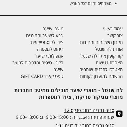
משלוחים זריזים לכל הארץ.
עמוד ראשי
מוצרי שיער
צור קשר
צבע לשיער וחמצנים
תקנון משלוחים והחזרות
ציוד לקוסמטיקאית
אודות לה שנטל
ריהוט למספרה
קוד קופון אתר לה שנטל
אמפולות לשיער
הצהרת נגישות
בלוג - טיפים ומדריכים למוצרי
הצטרפו לתכנית שותפים
שיער
הרשמה למועדון לקוחות
גיפט קארד GIFT CARD
לה שנטל - מוצרי שיער מובילים ממיטב החברות
מוצרי מניקור פדיקור, ציוד למספרות
סניף נתניה רחוב פנקס 12
שעות פתיחה: א,ב,ד,ה : 9:00-15:00, ג: 9:00-13:00
סניף נתניה רחוב שד בנימין 10